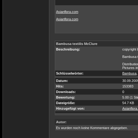
Asianflora.com
Asianflora.com
Bambusa textilis McClure
Beschreibung:
copyright
Bambusa t
Distributi
Pictures i
Schlüsselwörter:
Bambusa
Datum:
30.09.200
Hits:
153383
Downloads:
0
Bewertung:
5.00 (1 St
Dateigröße:
54.7 KB
Hinzugefügt von:
Asianflor
Autor:
Es wurden noch keine Kommentare abgegeben.