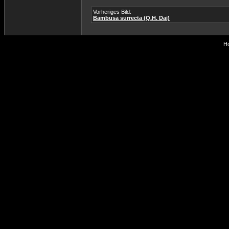
Vorheriges Bild:
Bambusa surrecta (Q.H. Dai)
Ho