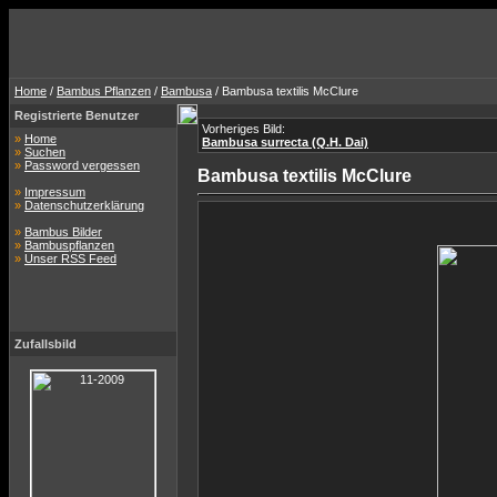
Home
/
Bambus Pflanzen
/
Bambusa
/ Bambusa textilis McClure
Registrierte Benutzer
Vorheriges Bild:
»
Home
Bambusa surrecta (Q.H. Dai)
»
Suchen
»
Password vergessen
Bambusa textilis McClure
»
Impressum
»
Datenschutzerklärung
»
Bambus Bilder
»
Bambuspflanzen
»
Unser RSS Feed
Zufallsbild