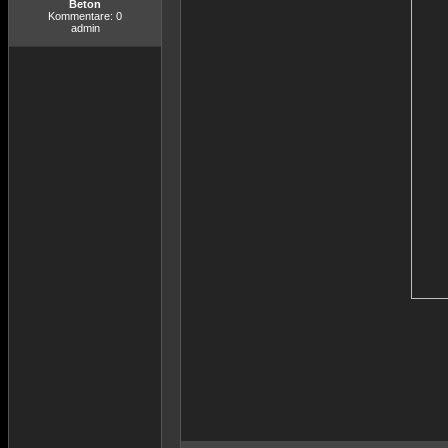
Beton
Kommentare: 0
admin