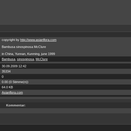
copyright by
http://www.asianflora.com
Bambusa sinospinosa McClure
in China, Yunnan, Kunming, june 1999
Bambusa
,
sinospinosa
,
McClure
30.09.2009 12:42
35334
0
0.00 (0 Stimme(n))
64.0 KB
Asianflora.com
Kommentar: