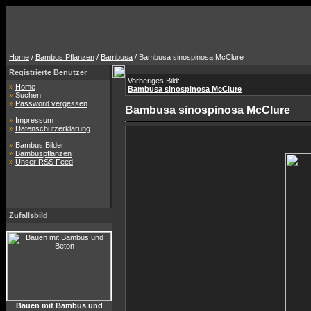
Home
/
Bambus Pflanzen
/
Bambusa
/ Bambusa sinospinosa McClure
Registrierte Benutzer
Vorheriges Bild:
»
Home
Bambusa sinospinosa McClure
»
Suchen
»
Password vergessen
Bambusa sinospinosa McClure
»
Impressum
»
Datenschutzerklärung
»
Bambus Bilder
»
Bambuspflanzen
»
Unser RSS Feed
Zufallsbild
Bauen mit Bambus und