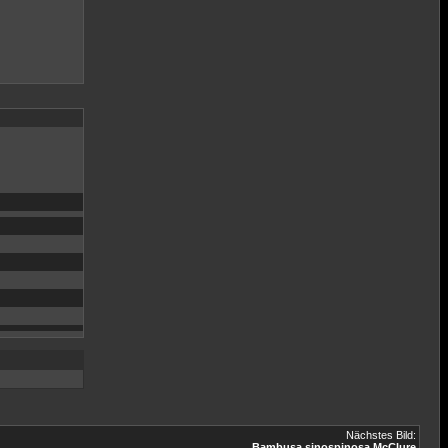
Nächstes Bild:
Bambusa sinospinosa McClure