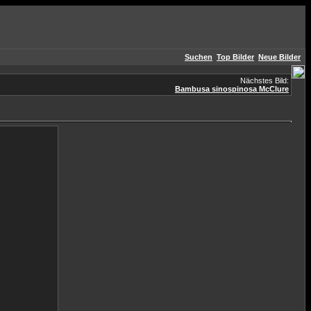
Suchen
Top Bilder
Neue Bilder
Nächstes Bild:
Bambusa sinospinosa McClure