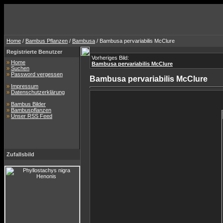
Home
/
Bambus Pflanzen
/
Bambusa
/ Bambusa pervariabilis McClure
Registrierte Benutzer
Vorheriges Bild:
»
Home
Bambusa pervariabilis McClure
»
Suchen
»
Password vergessen
Bambusa pervariabilis McClure
»
Impressum
»
Datenschutzerklärung
»
Bambus Bilder
»
Bambuspflanzen
»
Unser RSS Feed
Zufallsbild