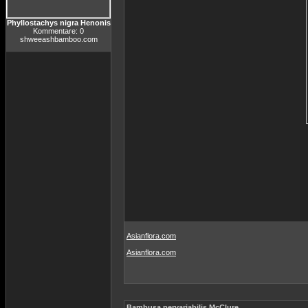
Phyllostachys nigra Henonis
Kommentare: 0
shweeashbamboo.com
Asianflora.com
Asianflora.com
Bambusa pervariabilis McClure