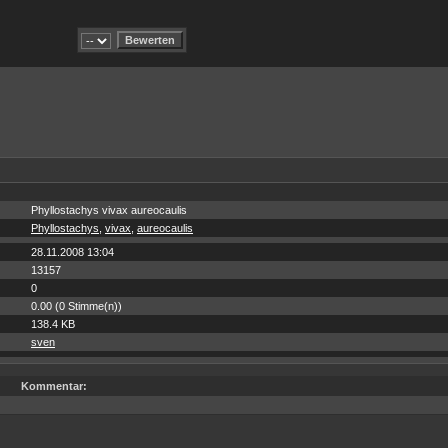
Phyllostachys vivax aureocaulis
Phyllostachys
,
vivax
,
aureocaulis
28.11.2008 13:04
13157
0
0.00 (0 Stimme(n))
138.4 KB
sven
Kommentar: