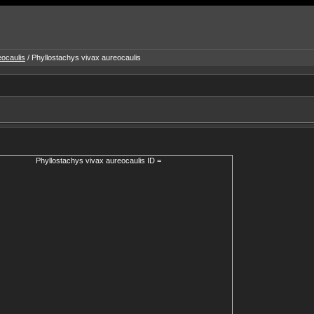
eocaulis
/ Phyllostachys vivax aureocaulis