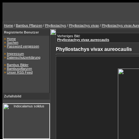
Home
/
Bambus Pflanzen
/
Phyllostachys
/
Phyllostachys vivax
/
Phyllostachys vivax Aur
Registrierte Benutzer
Vorheriges Bild:
»
Home
Phyllostachys vivax aureocaulis
»
Suchen
»
Password vergessen
Phyllostachys vivax aureocaulis
»
Impressum
»
Datenschutzerklärung
»
Bambus Bilder
»
Bambuspflanzen
»
Unser RSS Feed
Zufallsbild