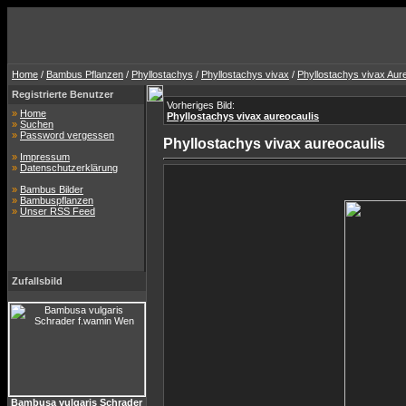
Home
/
Bambus Pflanzen
/
Phyllostachys
/
Phyllostachys vivax
/
Phyllostachys vivax Aur
Registrierte Benutzer
Vorheriges Bild:
»
Home
Phyllostachys vivax aureocaulis
»
Suchen
»
Password vergessen
Phyllostachys vivax aureocaulis
»
Impressum
»
Datenschutzerklärung
»
Bambus Bilder
»
Bambuspflanzen
»
Unser RSS Feed
Zufallsbild
Bambusa vulgaris Schrader