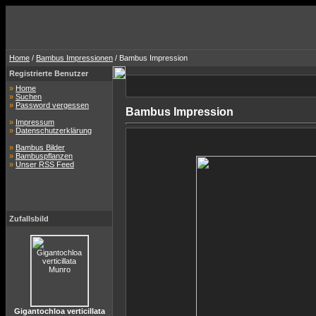
Home
/
Bambus Impressionen
/ Bambus Impression
Registrierte Benutzer
»
Home
»
Suchen
»
Password vergessen
Bambus Impression
»
Impressum
»
Datenschutzerklärung
»
Bambus Bilder
»
Bambuspflanzen
»
Unser RSS Feed
Zufallsbild
Gigantochloa verticillata