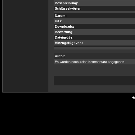
Beschreibung:
Schlüsselwörter:
Datum:
Hits:
Downloads:
Bewertung:
Dateigröße:
Hinzugefügt von:
Autor:
Es wurden noch keine Kommentare abgegeben.
Ho