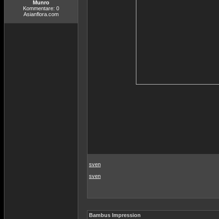
Munro
Kommentare: 0
Asianflora.com
sven
sven
Bambus Impression