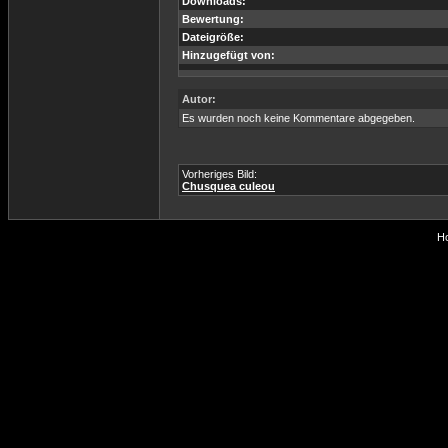
Downloads:
Bewertung:
Dateigröße:
Hinzugefügt von:
Autor:
Es wurden noch keine Kommentare abgegeben.
Vorheriges Bild:
Chusquea culeou
Ho