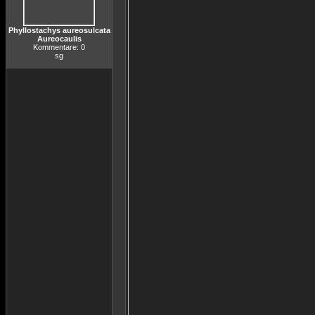
Phyllostachys aureosulcata
Aureocaulis
Kommentare: 0
sg