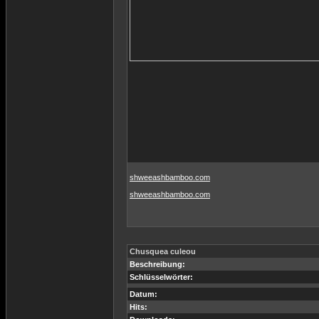
shweeashbamboo.com
shweeashbamboo.com
Chusquea culeou
Beschreibung:
Schlüsselwörter:
Datum:
Hits: