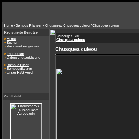
Home
/
Bambus Pflanzen
/
Chusquea
/
Chusquea culeou
/ Chusquea culeou
Registrierte Benutzer
Vorheriges Bild:
»
Home
Chusquea culeou
»
Suchen
»
Password vergessen
Chusquea culeou
»
Impressum
»
Datenschutzerklärung
»
Bambus Bilder
»
Bambuspflanzen
»
Unser RSS Feed
Zufallsbild