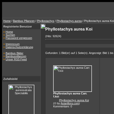
Home
/
Bambus Pflanzen
/
Phyllostachys
/
Phyllostachys aurea
/ Phyllostachys aurea Koi
Registrierte Benutzer
Phyllostachys aurea Koi
»
Home
»
Suchen
(Hits: 92624)
»
Password vergessen
»
Impressum
»
Datenschutzerklärung
Gefunden: 1 Bild(er) auf 1 Seite(n). Angezeigt: Bild 1 bis
»
Bambus Bilder
»
Bambuspflanzen
»
Unser RSS Feed
Zufallsbild
Phyllostachys aurea Carr.
f.koi
Phyllostachys aurea Koi
(© by
Asianflora.com
)
Kommentare: 0