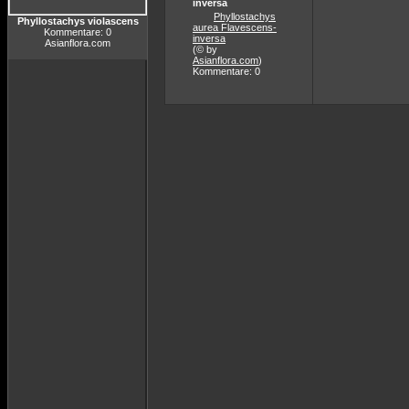
inversa
Phyllostachys
Phyllostachys violascens
aurea Flavescens-
Kommentare: 0
inversa
Asianflora.com
(© by
Asianflora.com
)
Kommentare: 0