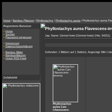
Home
/
Bambus Pflanzen
/
Phyllostachys
/
Phyllostachys aurea
/ Phyllostachys aurea Fl
Registrierte Benutzer
Phyllostachys aurea Flavescens-i
»
Home
»
Suchen
Jap. Name: Ginmei-hotei (Gimmei-hotei) (Hits: 84251)
»
Password vergessen
»
Impressum
»
Datenschutzerklärung
Gefunden: 1 Bild(er) auf 1 Seite(n). Angezeigt: Bild 1 bis
»
Bambus Bilder
»
Bambuspflanzen
»
Unser RSS Feed
Zufallsbild
Phyllostachys
aurea Carr.
f.flavescens-