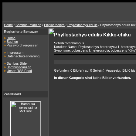
Home
/
Bambus Pflanzen
/
Phyllostachys
/
Phyllostachys edulis
/ Phyllostachys edulis Ki
Registrierte Benutzer
Phyllostachys edulis Kikko-chiku
»
Home
»
Suchen
Schildkrötenbambus
»
Password vergessen
Korekter Name: Phyllostachys heterocycla f. heterocyc
Synonyme: pubescens f. heterocycla, pubescens 'Kiku' 
»
Impressum
»
Datenschutzerklärung
»
Bambus Bilder
»
Bambuspflanzen
Gefunden: 0 Bild(er) auf 0 Seite(n). Angezeigt: Bild 0 bis
»
Unser RSS Feed
In dieser Kategorie sind keine Bilder vorhanden.
Zufallsbild