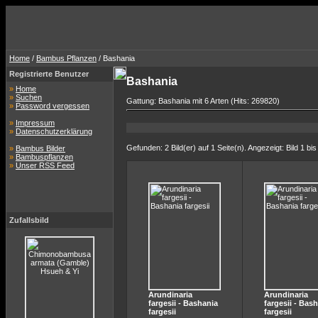
Home
/
Bambus Pflanzen
/ Bashania
Registrierte Benutzer
Bashania
»
Home
»
Suchen
Gattung: Bashania mit 6 Arten (Hits: 269820)
»
Password vergessen
»
Impressum
»
Datenschutzerklärung
Gefunden: 2 Bild(er) auf 1 Seite(n). Angezeigt: Bild 1 bis
»
Bambus Bilder
»
Bambuspflanzen
»
Unser RSS Feed
Zufallsbild
Arundinaria
Arundinaria
fargesii - Bashania
fargesii - Bas
fargesii
fargesii