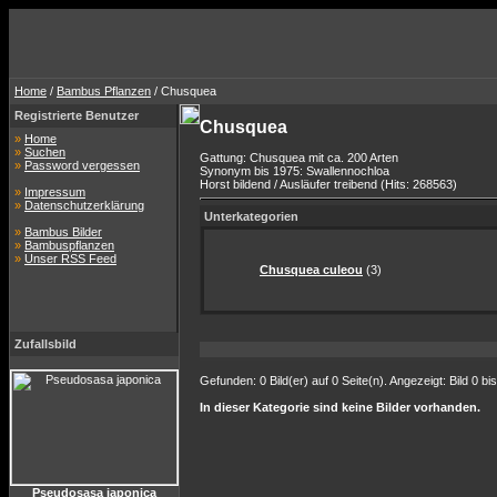
Home
/
Bambus Pflanzen
/ Chusquea
Registrierte Benutzer
Chusquea
»
Home
»
Suchen
Gattung: Chusquea mit ca. 200 Arten
»
Password vergessen
Synonym bis 1975: Swallennochloa
Horst bildend / Ausläufer treibend (Hits: 268563)
»
Impressum
»
Datenschutzerklärung
Unterkategorien
»
Bambus Bilder
»
Bambuspflanzen
»
Unser RSS Feed
Chusquea culeou
(3)
Zufallsbild
Gefunden: 0 Bild(er) auf 0 Seite(n). Angezeigt: Bild 0 bis
In dieser Kategorie sind keine Bilder vorhanden.
Pseudosasa japonica