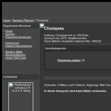
Home
/
Bambus Pflanzen
/ Chusquea
Registrierte Benutzer
Chusquea
»
Home
»
Suchen
Gattung: Chusquea mit ca. 200 Arten
»
Password vergessen
Synonym bis 1975: Swallennochloa
Horst bildend / Ausläufer treibend (Hits: 268116)
»
Impressum
»
Datenschutzerklärung
Unterkategorien
»
Bambus Bilder
»
Bambuspflanzen
»
Unser RSS Feed
Chusquea culeou
(3)
Zufallsbild
Gefunden: 0 Bild(er) auf 0 Seite(n). Angezeigt: Bild 0 bis
In dieser Kategorie sind keine Bilder vorhanden.