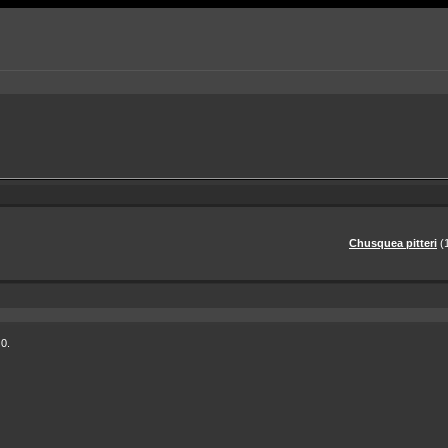
Chusquea pitteri
(
 0.