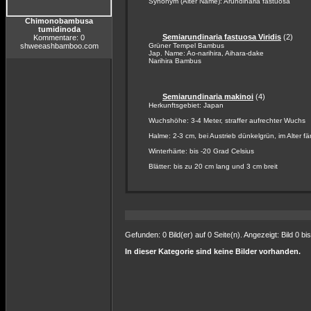
Synonym (Alter Name): Arundinaria fastuosa
Chimonobambusa
tumidinoda
Semiarundinaria fastuosa Viridis
(2)
Kommentare: 0
shweeashbamboo.com
Grüner Tempel Bambus
Jap. Name: Ao-narihira, Aihara-dake
Narihira Bambus
Semiarundinaria makinoi
(4)
Herkunftsgebiet: Japan
Wuchshöhe: 3-4 Meter, straffer aufrechter Wuchs
Halme: 2-3 cm, bei Austrieb dünkelgrün, im Alter f
Winterhärte: bis -20 Grad Celsius
Blätter: bis zu 20 cm lang und 3 cm breit
Gefunden: 0 Bild(er) auf 0 Seite(n). Angezeigt: Bild 0 bis
In dieser Kategorie sind keine Bilder vorhanden.