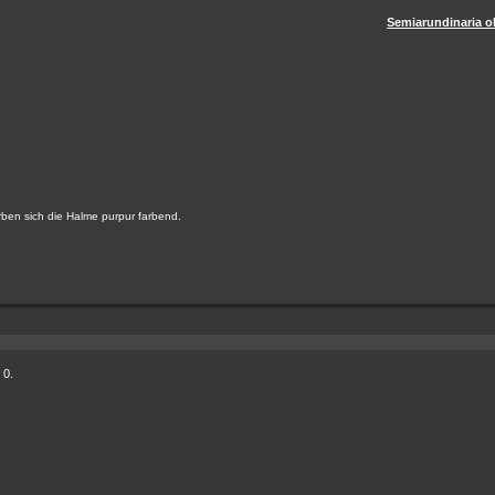
Semiarundinaria o
ärben sich die Halme purpur farbend.
 0.