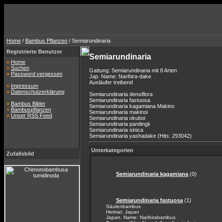
Home
/
Bambus Pflanzen
/ Semiarundinaria
Registrierte Benutzer
Semiarundinaria
»
Home
»
Suchen
Gattung: Semiarundinaria mit 8 Arten
»
Password vergessen
Jap. Name: Narihira-dake
Ausläufer treibend
»
Impressum
»
Datenschutzerklärung
Semiarundinaria densiflora
Semiarundinaria fastuosa
»
Bambus Bilder
Semiarundinaria kagamiana Makino
»
Bambuspflanzen
Semiarundinaria makinoi
»
Unser RSS Feed
Semiarundinaria okuboi
Semiarundinaria pantlingii
Semiarundinaria sinica
Semiarundinaria yashadake (Hits: 293042)
Unterkategorien
Zufallsbild
Semiarundinaria kagamiana
(0)
Semiarundinaria fastuosa
(1)
Säulenbambus
Heimat: Japan
Japan. Name: Narihirabambus