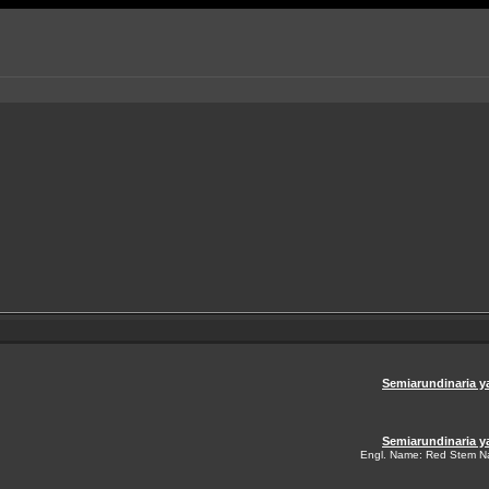
Semiarundinaria 
Semiarundinaria 
Engl. Name: Red Stem N