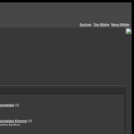
Suchen
Top Bilder
Neue Bilder
yashadake
(0)
yashadake Kimmei
(0)
arihira Bamboo