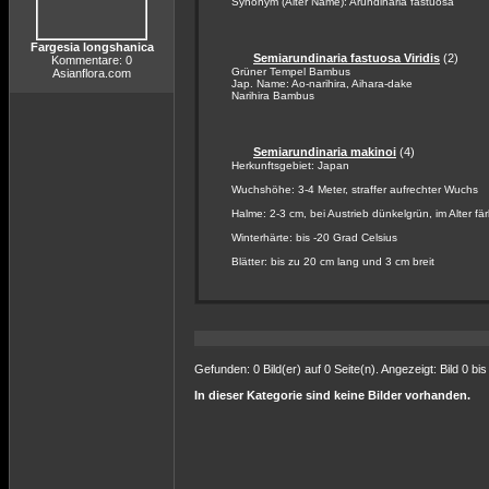
Synonym (Alter Name): Arundinaria fastuosa
Fargesia longshanica
Semiarundinaria fastuosa Viridis
(2)
Kommentare: 0
Grüner Tempel Bambus
Asianflora.com
Jap. Name: Ao-narihira, Aihara-dake
Narihira Bambus
Semiarundinaria makinoi
(4)
Herkunftsgebiet: Japan
Wuchshöhe: 3-4 Meter, straffer aufrechter Wuchs
Halme: 2-3 cm, bei Austrieb dünkelgrün, im Alter f
Winterhärte: bis -20 Grad Celsius
Blätter: bis zu 20 cm lang und 3 cm breit
Gefunden: 0 Bild(er) auf 0 Seite(n). Angezeigt: Bild 0 bis
In dieser Kategorie sind keine Bilder vorhanden.