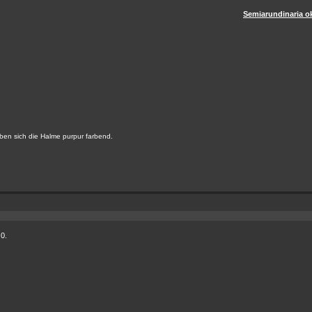
Semiarundinaria o
ärben sich die Halme purpur farbend.
 0.