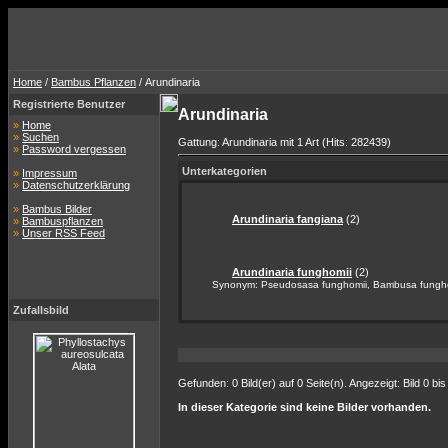
Home
/
Bambus Pflanzen
/ Arundinaria
Registrierte Benutzer
Arundinaria
»
Home
»
Suchen
Gattung: Arundinaria mit 1 Art (Hits: 282439)
»
Password vergessen
Unterkategorien
»
Impressum
»
Datenschutzerklärung
»
Bambus Bilder
Arundinaria fangiana
(2)
»
Bambuspflanzen
»
Unser RSS Feed
Arundinaria funghomii
(2)
Synonym: Pseudosasa funghomii, Bambusa fungh
Zufallsbild
Gefunden: 0 Bild(er) auf 0 Seite(n). Angezeigt: Bild 0 bis
In dieser Kategorie sind keine Bilder vorhanden.