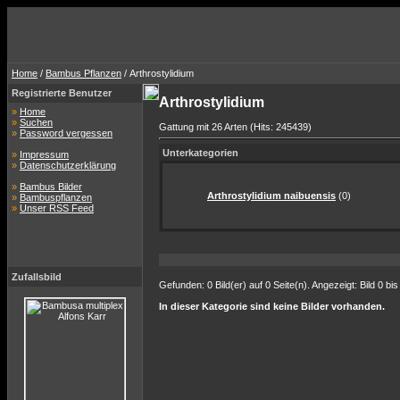
Home
/
Bambus Pflanzen
/ Arthrostylidium
Registrierte Benutzer
Arthrostylidium
»
Home
»
Suchen
Gattung mit 26 Arten (Hits: 245439)
»
Password vergessen
Unterkategorien
»
Impressum
»
Datenschutzerklärung
»
Bambus Bilder
Arthrostylidium naibuensis
(0)
»
Bambuspflanzen
»
Unser RSS Feed
Zufallsbild
Gefunden: 0 Bild(er) auf 0 Seite(n). Angezeigt: Bild 0 bis
In dieser Kategorie sind keine Bilder vorhanden.