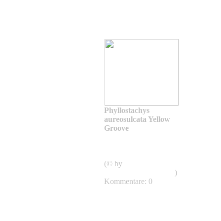
Phyllostachys
aureosulcata Yellow
Groove
Phyllostachys
aureosulcata
Aureocaulis
(© by
shweeashbamboo.com
)
Kommentare: 0