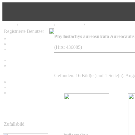
Home
/
Bambus Pflanzen
/
Phyllostachys
/
Phyllostachys aureosulca
Registrierte Benutzer
Phyllostachys aureosulcata Aureocauli
»
Home
»
Suchen
(Hits: 436085)
»
Password vergessen
»
Impressum
»
Datenschutzerklärung
Gefunden: 16 Bild(er) auf 1 Seite(n). Ange
»
Bambus Bilder
»
Bambuspflanzen
»
Unser RSS Feed
Zufallsbild