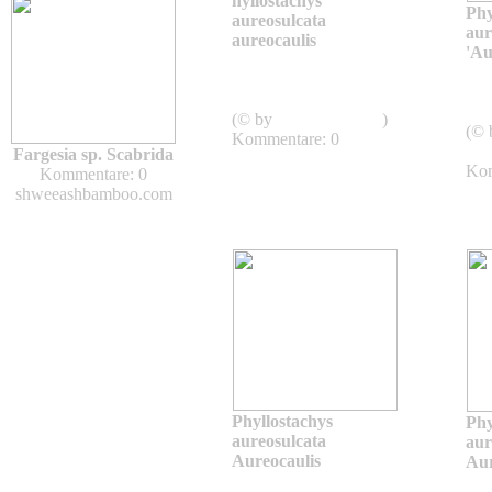
hyllostachys
Phy
aureosulcata
aur
aureocaulis
'Au
Phyllostachys
aureosulcata
aur
Aureocaulis
Aur
(© by
Asianflora.com
)
(© 
Kommentare: 0
shw
Fargesia sp. Scabrida
Kom
Kommentare: 0
shweeashbamboo.com
Phyllostachys
Phy
aureosulcata
aur
Aureocaulis
Aur
Phyllostachys