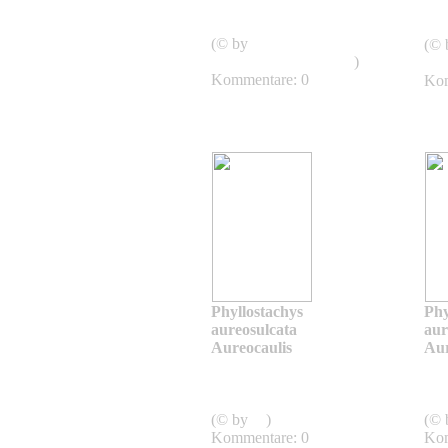
aureosulcata
aur
Aureocaulis
Aur
(© by
(© 
shweeashbamboo.com
)
shw
Kommentare: 0
Kom
Phyllostachys
Phy
aureosulcata
aur
Aureocaulis
Aur
Phyllostachys
aureosulcata
aur
Aureocaulis
Aur
(© by
sg
)
(©
Kommentare: 0
Kom