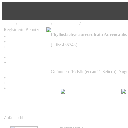
Home
/
Bambus Pflanzen
/
Phyllostachys
/
Phyllostachys aureosulca
Registrierte Benutzer
Phyllostachys aureosulcata Aureocaulis
»
Home
»
Suchen
(Hits: 435748)
»
Password vergessen
»
Impressum
»
Datenschutzerklärung
Gefunden: 16 Bild(er) auf 1 Seite(n). Angez
»
Bambus Bilder
»
Bambuspflanzen
»
Unser RSS Feed
Zufallsbild