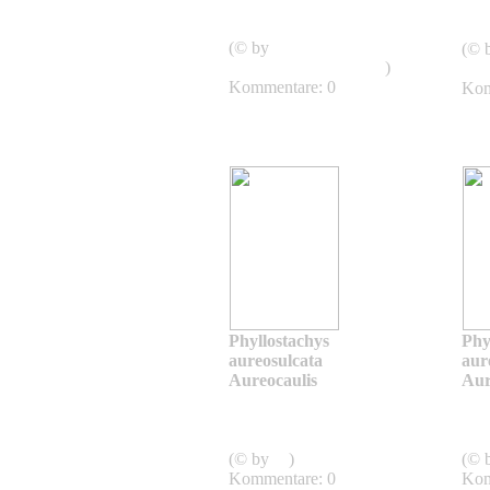
aureosulcata
aure
Aureocaulis
Aur
(© by
(© 
shweeashbamboo.com
)
shw
Kommentare: 0
Kom
Phyllostachys
Phy
aureosulcata
aur
Aureocaulis
Aur
Phyllostachys
aureosulcata
aure
Aureocaulis
Aur
(© by
sg
)
(© 
Kommentare: 0
Kom