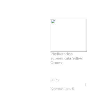
Phyllostachys
aureosulcata Yellow
Groove
Phyllostachys
aureosulcata
Aureocaulis
(© by
shweeashbamboo.com
)
Kommentare: 0