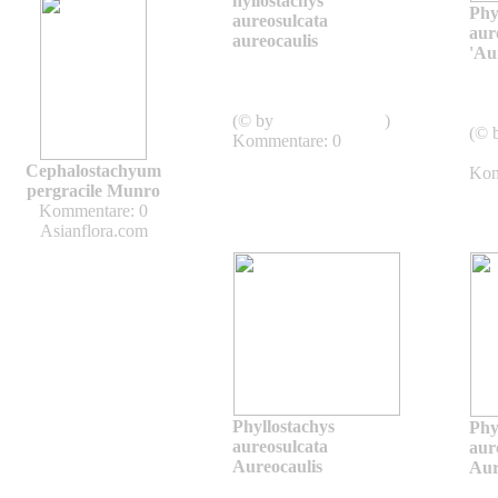
hyllostachys
Phy
aureosulcata
aur
aureocaulis
'Au
Phyllostachys
aureosulcata
aure
Aureocaulis
Aur
(© by
Asianflora.com
)
(© 
Kommentare: 0
shw
Cephalostachyum
Kom
pergracile Munro
Kommentare: 0
Asianflora.com
Phyllostachys
Phy
aureosulcata
aur
Aureocaulis
Aur
Phyllostachys