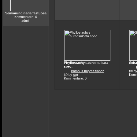
Semiarundinaria fastuosa
Kommentare: 0
admin
Phyllostachys aureosulcata
Scha
spec.
Bambus Impressionen
(© b
(© by
sg
)
Komm
Kommentare: 0