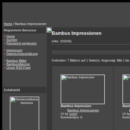
Home
/ Bambus Impressionen
Registrierte Benutzer
Bambus Impressionen
»
Home
»
Suchen
(Hits: 325035)
»
Password vergessen
»
Impressum
»
Datenschutzerklärung
Gefunden: 7 Bild(er) auf 1 Seite(n). Angezeigt: Bild 1 bis
»
Bambus Bilder
»
Bambuspflanzen
»
Unser RSS Feed
Zufallsbild
Bambus Impression
Bamb
Bambus Impressionen
(© by
sven
)
(© b
Kommentare: 0
Komm