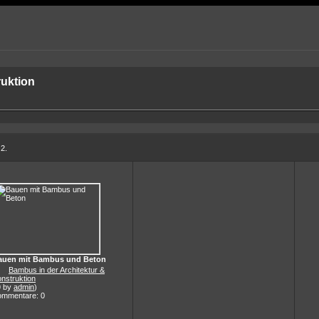
ruktion
 2.
auen mit Bambus und Beton
Bambus in der Architektur &
nstruktion
© by
admin
)
ommentare: 0