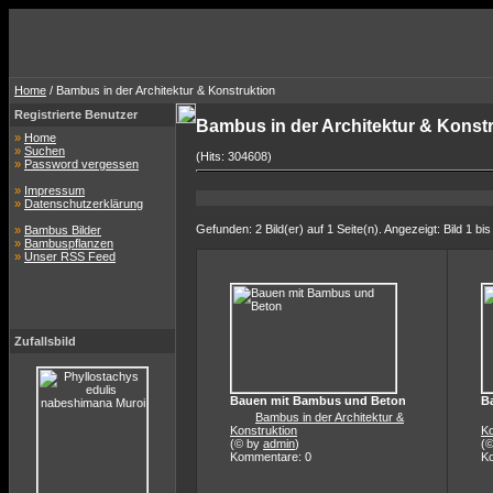
Home
/ Bambus in der Architektur & Konstruktion
Registrierte Benutzer
Bambus in der Architektur & Konst
»
Home
»
Suchen
(Hits: 304608)
»
Password vergessen
»
Impressum
»
Datenschutzerklärung
Gefunden: 2 Bild(er) auf 1 Seite(n). Angezeigt: Bild 1 bis
»
Bambus Bilder
»
Bambuspflanzen
»
Unser RSS Feed
Zufallsbild
Bauen mit Bambus und Beton
B
Bambus in der Architektur &
Konstruktion
Ko
(© by
admin
)
(
Kommentare: 0
K