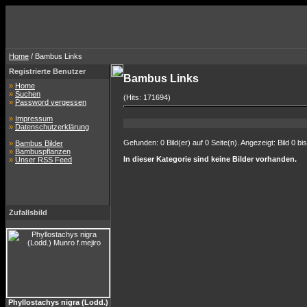
Home
/ Bambus Links
Registrierte Benutzer
Bambus Links
»
Home
»
Suchen
(Hits: 171694)
»
Password vergessen
»
Impressum
»
Datenschutzerklärung
Gefunden: 0 Bild(er) auf 0 Seite(n). Angezeigt: Bild 0 bis
»
Bambus Bilder
»
Bambuspflanzen
In dieser Kategorie sind keine Bilder vorhanden.
»
Unser RSS Feed
Zufallsbild
Phyllostachys nigra (Lodd.)