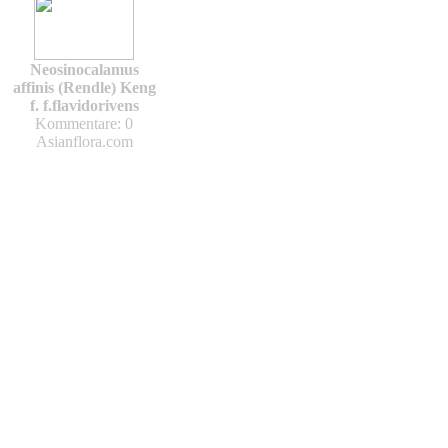
Neosinocalamus
affinis (Rendle) Keng
f. f.flavidorivens
Kommentare: 0
Asianflora.com