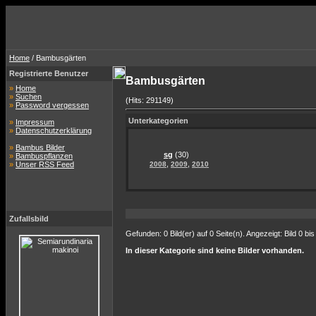
Home
/ Bambusgärten
Registrierte Benutzer
Bambusgärten
»
Home
»
Suchen
(Hits: 291149)
»
Password vergessen
Unterkategorien
»
Impressum
»
Datenschutzerklärung
»
Bambus Bilder
sg
(30)
»
Bambuspflanzen
,
,
»
Unser RSS Feed
2008
2009
2010
Zufallsbild
Gefunden: 0 Bild(er) auf 0 Seite(n). Angezeigt: Bild 0 bis
In dieser Kategorie sind keine Bilder vorhanden.