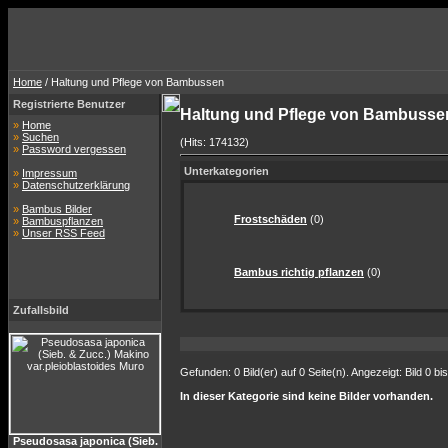
Home
/ Haltung und Pflege von Bambussen
Registrierte Benutzer
Haltung und Pflege von Bambuss
»
Home
»
Suchen
(Hits: 174132)
»
Password vergessen
Unterkategorien
»
Impressum
»
Datenschutzerklärung
»
Bambus Bilder
Frostschäden
(0)
»
Bambuspflanzen
»
Unser RSS Feed
Bambus richtig pflanzen
(0)
Zufallsbild
Gefunden: 0 Bild(er) auf 0 Seite(n). Angezeigt: Bild 0 bis
In dieser Kategorie sind keine Bilder vorhanden.
Pseudosasa japonica (Sieb.