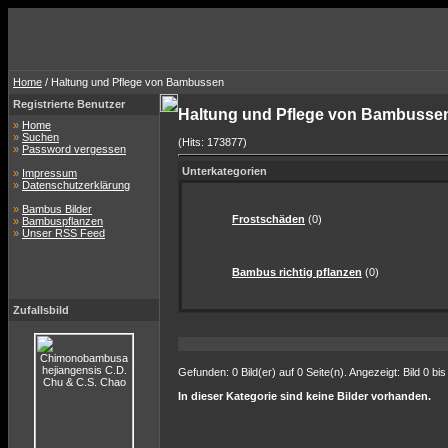
Home
/ Haltung und Pflege von Bambussen
Registrierte Benutzer
Haltung und Pflege von Bambuss
»
Home
»
Suchen
(Hits: 173877)
»
Password vergessen
Unterkategorien
»
Impressum
»
Datenschutzerklärung
»
Bambus Bilder
Frostschäden
(0)
»
Bambuspflanzen
»
Unser RSS Feed
Bambus richtig pflanzen
(0)
Zufallsbild
Gefunden: 0 Bild(er) auf 0 Seite(n). Angezeigt: Bild 0 bis
In dieser Kategorie sind keine Bilder vorhanden.