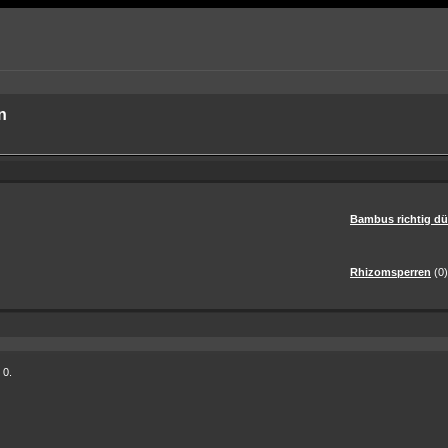
en
Bambus richtig d
Rhizomsperren
(0)
 0.