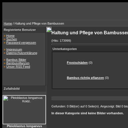
Home
/ Haltung und Pflege von Bambussen
Registrierte Benutzer
Haltung und Pflege von Bambuss
»
Home
»
Suchen
(Hits: 173999)
»
Password vergessen
Unterkategorien
»
Impressum
»
Datenschutzerklärung
»
Bambus Bilder
Frostschäden
(0)
»
Bambuspflanzen
»
Unser RSS Feed
Bambus richtig pflanzen
(0)
Zufallsbild
Gefunden: 0 Bild(er) auf 0 Seite(n). Angezeigt: Bild 0 bis
In dieser Kategorie sind keine Bilder vorhanden.
Pleioblastus longaevus