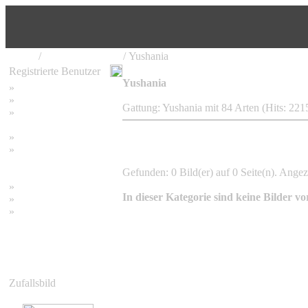
Home
/
Bambus Pflanzen
/ Yushania
Registrierte Benutzer
Yushania
»
Home
»
Suchen
Gattung: Yushania mit 84 Arten (Hits: 221
»
Password vergessen
»
Impressum
»
Datenschutzerklärung
Gefunden: 0 Bild(er) auf 0 Seite(n). Angeze
»
Bambus Bilder
In dieser Kategorie sind keine Bilder v
»
Bambuspflanzen
»
Unser RSS Feed
Zufallsbild