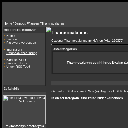
Home
/
Bambus Pflanzen
/ Thamnocalamus
Registrierte Benutzer
Thamnocalamus
»
Home
»
Suchen
Gattung: Thamnocalamus mit 4 Arten (Hits: 219379)
»
Password vergessen
Unterkategorien
»
Impressum
»
Datenschutzerklärung
»
Bambus Bilder
Thamnocalamus spathiflorus Nyalam
(1)
»
Bambuspflanzen
»
Unser RSS Feed
Zufallsbild
Gefunden: 0 Bild(er) auf 0 Seite(n). Angezeigt: Bild 0 bis
In dieser Kategorie sind keine Bilder vorhanden.
Phyllostachys heterocycla