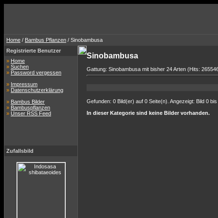
Home
/
Bambus Pflanzen
/ Sinobambusa
Registrierte Benutzer
Sinobambusa
»
Home
»
Suchen
Gattung: Sinobambusa mit bisher 24 Arten (Hits: 26554
»
Password vergessen
»
Impressum
»
Datenschutzerklärung
Gefunden: 0 Bild(er) auf 0 Seite(n). Angezeigt: Bild 0 bis
»
Bambus Bilder
»
Bambuspflanzen
In dieser Kategorie sind keine Bilder vorhanden.
»
Unser RSS Feed
Zufallsbild