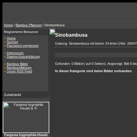
Home
/
Bambus Pflanzen
/ Sinobambusa
Registrierte Benutzer
Sinobambusa
»
Home
»
Suchen
Gattung: Sinobambusa mit bisher 24 Arten (Hits: 26547
»
Password vergessen
»
Impressum
»
Datenschutzerklärung
Gefunden: 0 Bild(er) auf 0 Seite(n). Angezeigt: Bild 0 bis
»
Bambus Bilder
»
Bambuspflanzen
In dieser Kategorie sind keine Bilder vorhanden.
»
Unser RSS Feed
Zufallsbild
Fargesia hygrophila Hsueh