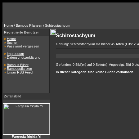
Home
/
Bambus Pflanzen
/ Schizostachyum
Registrierte Benutzer
Schizostachyum
»
Home
»
Suchen
Gattung: Schizostachyum mit bisher 45 Arten (Hits: 23
»
Password vergessen
»
Impressum
»
Datenschutzerklärung
Gefunden: 0 Bild(er) auf 0 Seite(n). Angezeigt: Bild 0 bis
»
Bambus Bilder
»
Bambuspflanzen
In dieser Kategorie sind keine Bilder vorhanden.
»
Unser RSS Feed
Zufallsbild
Fargesia frigida Yi