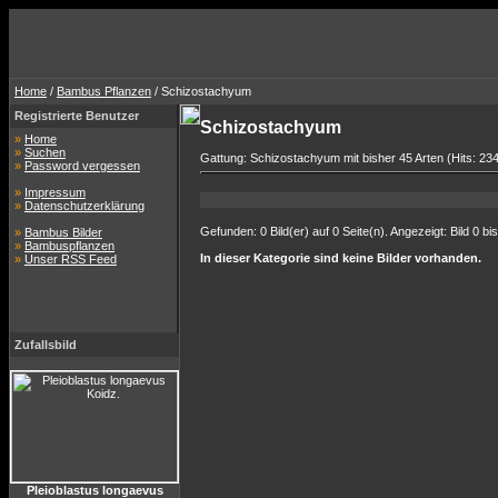
Home
/
Bambus Pflanzen
/ Schizostachyum
Registrierte Benutzer
Schizostachyum
»
Home
»
Suchen
Gattung: Schizostachyum mit bisher 45 Arten (Hits: 23
»
Password vergessen
»
Impressum
»
Datenschutzerklärung
Gefunden: 0 Bild(er) auf 0 Seite(n). Angezeigt: Bild 0 bis
»
Bambus Bilder
»
Bambuspflanzen
In dieser Kategorie sind keine Bilder vorhanden.
»
Unser RSS Feed
Zufallsbild
Pleioblastus longaevus