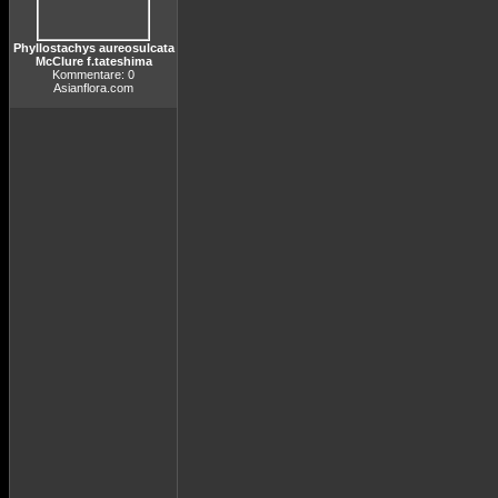
Phyllostachys aureosulcata
McClure f.tateshima
Kommentare: 0
Asianflora.com