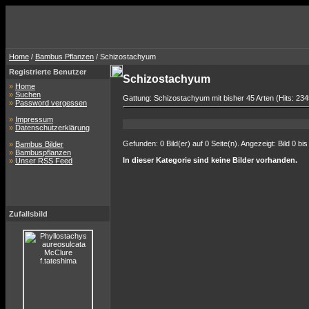
Home
/
Bambus Pflanzen
/ Schizostachyum
Registrierte Benutzer
Schizostachyum
»
Home
»
Suchen
Gattung: Schizostachyum mit bisher 45 Arten (Hits: 23
»
Password vergessen
»
Impressum
»
Datenschutzerklärung
Gefunden: 0 Bild(er) auf 0 Seite(n). Angezeigt: Bild 0 bis
»
Bambus Bilder
»
Bambuspflanzen
In dieser Kategorie sind keine Bilder vorhanden.
»
Unser RSS Feed
Zufallsbild