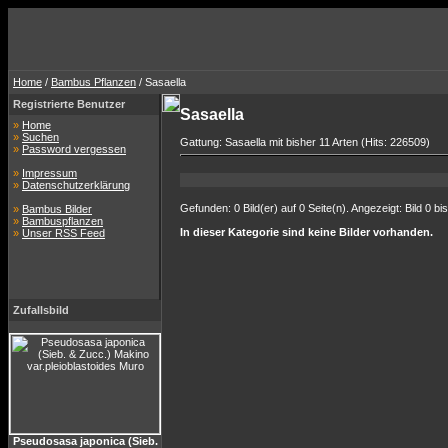
Home
/
Bambus Pflanzen
/ Sasaella
Registrierte Benutzer
Sasaella
»
Home
»
Suchen
Gattung: Sasaella mit bisher 11 Arten (Hits: 226509)
»
Password vergessen
»
Impressum
»
Datenschutzerklärung
Gefunden: 0 Bild(er) auf 0 Seite(n). Angezeigt: Bild 0 bis
»
Bambus Bilder
»
Bambuspflanzen
In dieser Kategorie sind keine Bilder vorhanden.
»
Unser RSS Feed
Zufallsbild
Pseudosasa japonica (Sieb.