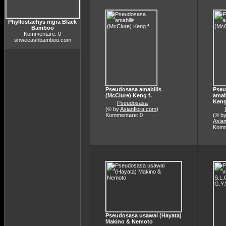
Phyllostachys nigra Black
Bamboo
Kommentare: 0
shweeashbamboo.com
Pseudosasa amabilis
Pseu
(McClure) Keng f.
amab
Keng
Pseudosasa
(© by
Asianflora.com
)
Kommentare: 0
(© b
Asian
Komm
Pseudosasa usawai (Hayata)
Makino & Nemoto