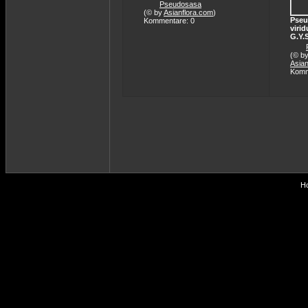
Pseudosasa
(© by
Asianflora.com
)
Pseu
Kommentare: 0
viri
G.Y.
(© b
Asian
Komm
Ho