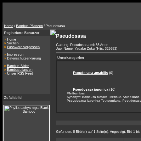
Home
/
Bambus Pflanzen
/ Pseudosasa
Registrierte Benutzer
Pseudosasa
»
Home
»
Suchen
Gattung: Pseudosasa mit 36 Arten
»
Password vergessen
Jap. Name: Yadake Zoku (Hits: 325683)
»
Impressum
Unterkategorien
»
Datenschutzerklärung
»
Bambus Bilder
»
Bambuspflanzen
Pseudosasa amabilis
(0)
»
Unser RSS Feed
Pseudosasa japonica
(10)
Pfeilbambus
Synonym: Bambusa Metake, Medake, Arundinaria
Zufallsbild
,
Pseudosasa japonica Tsutsumiana
Pseudosasa 
Gefunden: 8 Bild(er) auf 1 Seite(n). Angezeigt: Bild 1 bis