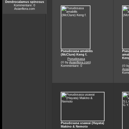
Dendrocalamus spinosus
Kommentare: 0
Asianflora.com
Pseudosasa amabilis
Pse
(McClure) Keng f.
amab
Keng
Pseudosasa
(© by
Asianflora.com
)
Kommentare: 0
(© b
Asia
Komm
Pseudosasa usawai (Hayata)
Makino & Nemoto