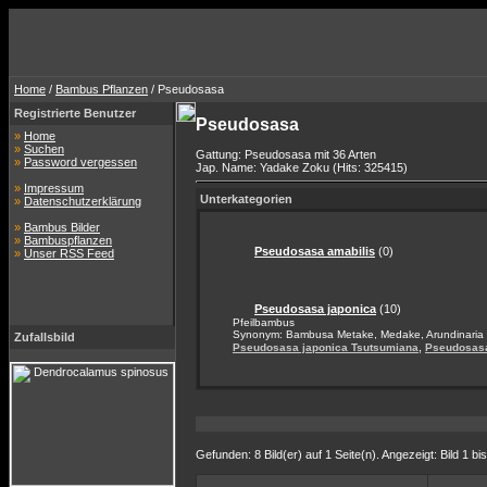
Home
/
Bambus Pflanzen
/ Pseudosasa
Registrierte Benutzer
Pseudosasa
»
Home
»
Suchen
Gattung: Pseudosasa mit 36 Arten
»
Password vergessen
Jap. Name: Yadake Zoku (Hits: 325415)
»
Impressum
Unterkategorien
»
Datenschutzerklärung
»
Bambus Bilder
»
Bambuspflanzen
Pseudosasa amabilis
(0)
»
Unser RSS Feed
Pseudosasa japonica
(10)
Pfeilbambus
Synonym: Bambusa Metake, Medake, Arundinaria
Zufallsbild
,
Pseudosasa japonica Tsutsumiana
Pseudosasa
Gefunden: 8 Bild(er) auf 1 Seite(n). Angezeigt: Bild 1 bis