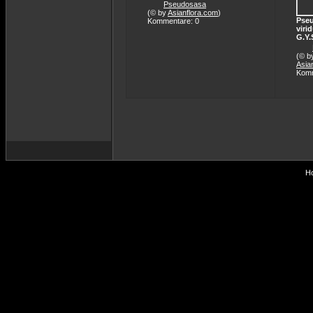
Pseudosasa
(© by
Asianflora.com
)
Pse
Kommentare: 0
viri
G.Y
(© b
Asia
Komm
Ho