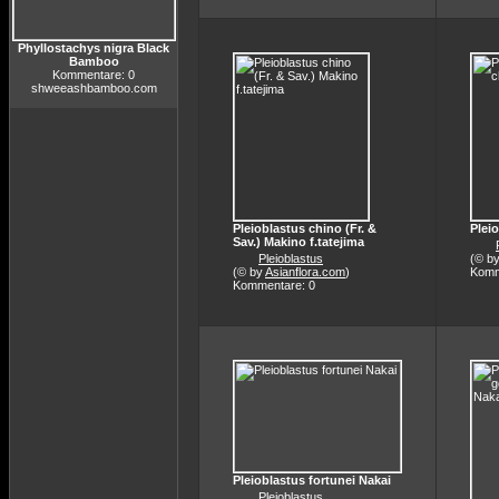
Phyllostachys nigra Black
Bamboo
Kommentare: 0
shweeashbamboo.com
Pleioblastus chino (Fr. &
Pleio
Sav.) Makino f.tatejima
Pleioblastus
(© b
(© by
Asianflora.com
)
Komm
Kommentare: 0
Pleioblastus fortunei Nakai
Pleioblastus