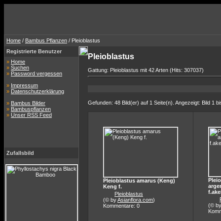
Home
/
Bambus Pflanzen
/ Pleioblastus
Registrierte Benutzer
Pleioblastus
»
Home
»
Suchen
Gattung: Pleioblastus mit 42 Arten (Hits: 307037)
»
Password vergessen
»
Impressum
»
Datenschutzerklärung
Gefunden: 48 Bild(er) auf 1 Seite(n). Angezeigt: Bild 1 bi
»
Bambus Bilder
»
Bambuspflanzen
»
Unser RSS Feed
Zufallsbild
Plei
Pleioblastus amarus (Keng)
arge
Keng f.
f.ak
Pleioblastus
(© by
Asianflora.com
)
(© b
Kommentare: 0
Komm