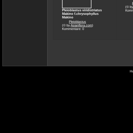
(© b
Pleioblastus viridistriatus
Komm
Makino f.chrysophyllus
Makino
Pleioblastus
(© by
Asianflora.com
)
Kommentare: 0
Ho