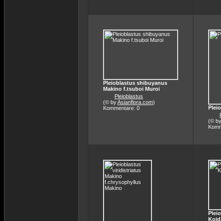
Pleioblastus shibuyanus
Makino f.tsuboi Muroi
Pleioblastus
(© by
Asianflora.com
)
Plei
Kommentare: 0
(© b
Komm
Plei
Koid