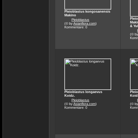
Pleioblastus kongosanensis
Makino
Plei
Pleioblastus
Maki
(© by
Asianflora.com
)
& Yu
Kommentare: 0
(© b
Komm
Pleioblastus longaevus
Plei
Koidz.
Koid
Pleioblastus
(© by
Asianflora.com
)
(© b
Kommentare: 0
Komm