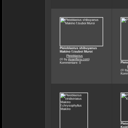
Pleioblastus shibuyanus
Makino f.tsuboi Muroi
Pleioblastus
(© by
Asianflora.com
)
Plei
Kommentare: 0
(© b
Komm
Plei
Koid