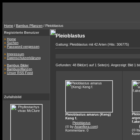
Home
/
Bambus Pflanzen
/ Pleioblastus
Registrierte Benutzer
Pleioblastus
»
Home
»
Suchen
Gattung: Pleioblastus mit 42 Arten (Hits: 306775)
»
Password vergessen
»
Impressum
»
Datenschutzerklärung
Gefunden: 48 Bild(er) auf 1 Seite(n). Angezeigt: Bild 1 bi
»
Bambus Bilder
»
Bambuspflanzen
»
Unser RSS Feed
Zufallsbild
Plei
Pleioblastus amarus (Keng)
arge
Keng f.
f.ak
Pleioblastus
(© by
Asianflora.com
)
(© b
Kommentare: 0
Komm