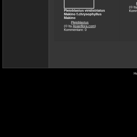
(© b
Pleioblastus viridistriatus
Komm
Makino f.chrysophyllus
Makino
Pleioblastus
(© by
Asianflora.com
)
Kommentare: 0
Ho