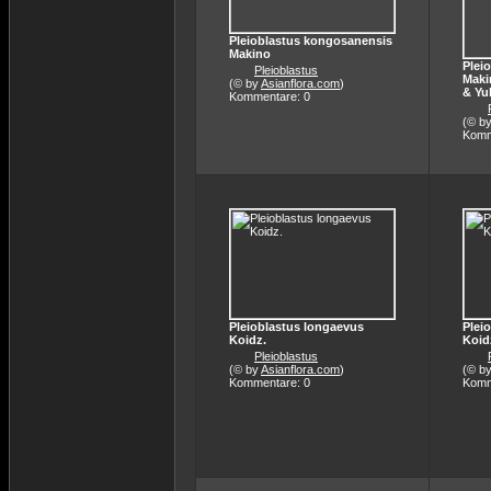
Pleioblastus kongosanensis
Makino
Plei
Pleioblastus
Maki
(© by
Asianflora.com
)
& Yu
Kommentare: 0
(© b
Komm
Pleioblastus longaevus
Plei
Koidz.
Koid
Pleioblastus
(© by
Asianflora.com
)
(© b
Kommentare: 0
Komm