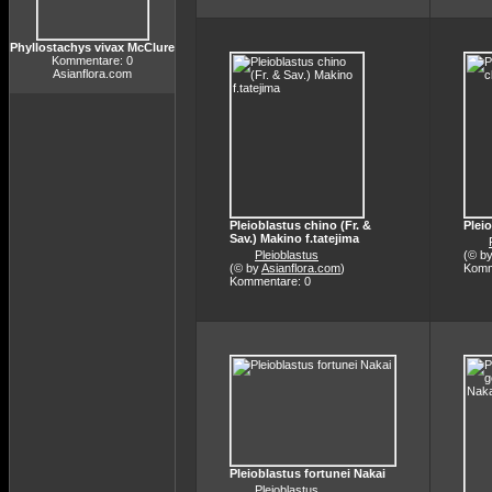
Phyllostachys vivax McClure
Kommentare: 0
Asianflora.com
Pleioblastus chino (Fr. &
Pleio
Sav.) Makino f.tatejima
Pleioblastus
(© b
(© by
Asianflora.com
)
Komm
Kommentare: 0
Pleioblastus fortunei Nakai
Pleioblastus