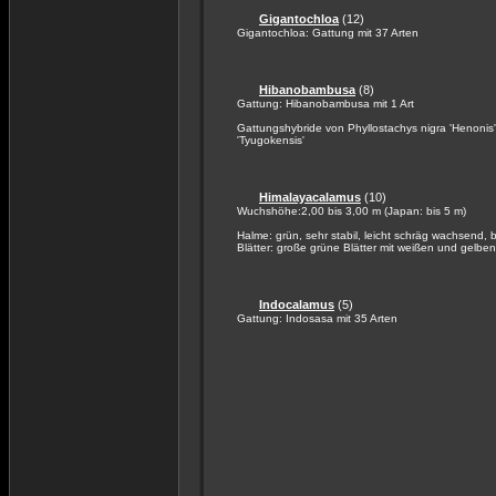
Gigantochloa
(12)
Gigantochloa: Gattung mit 37 Arten
Hibanobambusa
(8)
Gattung: Hibanobambusa mit 1 Art
Gattungshybride von Phyllostachys nigra 'Henonis'
'Tyugokensis'
Himalayacalamus
(10)
Wuchshöhe:2,00 bis 3,00 m (Japan: bis 5 m)
Halme: grün, sehr stabil, leicht schräg wachsend, 
Blätter: große grüne Blätter mit weißen und gelben
Indocalamus
(5)
Gattung: Indosasa mit 35 Arten