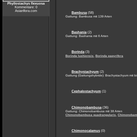
Phyllostachys flexuosa
Kommentare: 0
Asianflora.com
Bambusa
(58)
Gattung: Bambusa mit 139 Arten
Bashania
(2)
Gattung: Bashania mit 6 Arten
Borinda
(3)
,
Borinda lushiensis
Borinda papyrifera
Brachystachyum
(2)
Gattung (Gattungshybride): Brachystachyum mit bi
Cephalostachyum
(1)
Chimonobambusa
(36)
Gattung: Chimonobambusa mit 38 Arten
,
Chimonobambusa quadrangularis
Chimonobam
Chimonocalamus
(0)