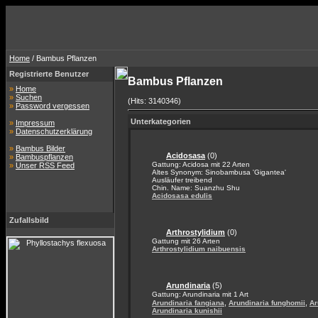
Home
/ Bambus Pflanzen
Registrierte Benutzer
Bambus Pflanzen
»
Home
»
Suchen
(Hits: 3140346)
»
Password vergessen
Unterkategorien
»
Impressum
»
Datenschutzerklärung
»
Bambus Bilder
Acidosasa
(0)
»
Bambuspflanzen
Gattung: Acidosa mit 22 Arten
»
Unser RSS Feed
Altes Synonym: Sinobambusa 'Gigantea'
Ausläufer treibend
Chin. Name: Suanzhu Shu
Acidosasa edulis
Zufallsbild
Arthrostylidium
(0)
Gattung mit 26 Arten
Arthrostylidium naibuensis
Arundinaria
(5)
Gattung: Arundinaria mit 1 Art
,
,
Arundinaria fangiana
Arundinaria funghomii
Ar
Arundinaria kunishii