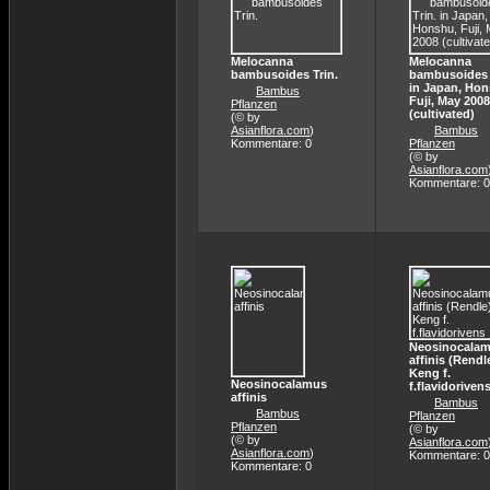
Melocanna
Melocanna
bambusoides Trin.
bambusoides 
in Japan, Hon
Bambus
Fuji, May 2008
Pflanzen
(cultivated)
(© by
Asianflora.com
)
Bambus
Kommentare: 0
Pflanzen
(© by
Asianflora.com
Kommentare: 0
Neosinocala
affinis (Rendl
Keng f.
Neosinocalamus
f.flavidoriven
affinis
Bambus
Bambus
Pflanzen
Pflanzen
(© by
(© by
Asianflora.com
Asianflora.com
)
Kommentare: 0
Kommentare: 0