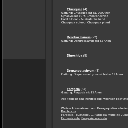
Chusquea
(4)
Gattung: Chusquea mit ca. 200 Arten
Synonym bis 1975: Swallennochloa
Horst bildend / Ausläufer treibend
,
Chusquea culeou
Chusquea pitteri
Dendrocalamus
(22)
Gattung: Dendrocalamus mit 52 Arten
Dinochloa
(5)
Drepanostachyum
(3)
Gattung: Drepanostachyum mit bisher 11 Arten
Fargesia
(64)
Gattung: Fargesia mit 83 Arten
Alle Fargesia sind horstbildend (wachsen pachymo
Weitere Informationen und Bezugsquellen erhalte
Bambus.de
.
,
Fargesia - jiuzhaigou 1
Fargesia murielae Jum
,
Fargesia rufa
Fargesia scabrida