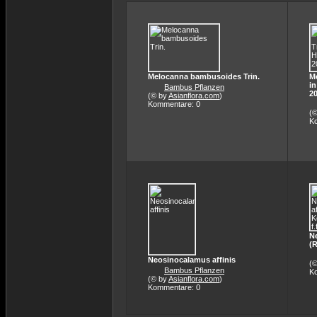
Melocanna bambusoides Trin.
M
in
Bambus Pflanzen
20
(© by
Asianflora.com
)
Kommentare: 0
(
K
N
(R
Neosinocalamus affinis
(
Bambus Pflanzen
K
(© by
Asianflora.com
)
Kommentare: 0