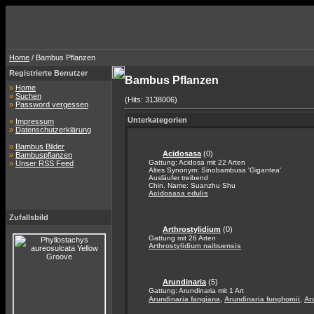
Home
/ Bambus Pflanzen
Registrierte Benutzer
Bambus Pflanzen
»
Home
»
Suchen
(Hits: 3138006)
»
Password vergessen
Unterkategorien
»
Impressum
»
Datenschutzerklärung
»
Bambus Bilder
Acidosasa
(0)
»
Bambuspflanzen
Gattung: Acidosa mit 22 Arten
»
Unser RSS Feed
Altes Synonym: Sinobambusa 'Gigantea'
Ausläufer treibend
Chin. Name: Suanzhu Shu
Acidosasa edulis
Zufallsbild
Arthrostylidium
(0)
Gattung mit 26 Arten
Arthrostylidium naibuensis
Arundinaria
(5)
Gattung: Arundinaria mit 1 Art
,
,
Arundinaria fangiana
Arundinaria funghomii
Ar