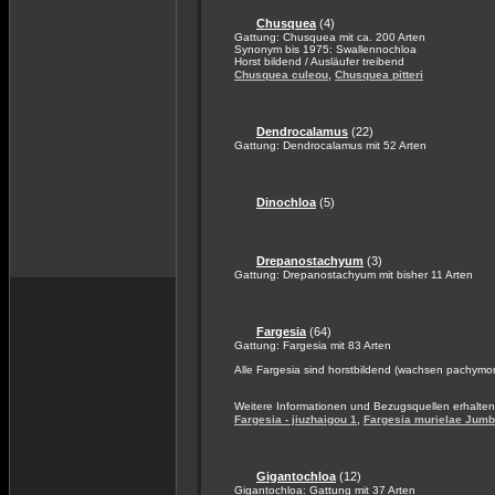
Chusquea
(4)
Gattung: Chusquea mit ca. 200 Arten
Synonym bis 1975: Swallennochloa
Horst bildend / Ausläufer treibend
,
Chusquea culeou
Chusquea pitteri
Dendrocalamus
(22)
Gattung: Dendrocalamus mit 52 Arten
Dinochloa
(5)
Drepanostachyum
(3)
Gattung: Drepanostachyum mit bisher 11 Arten
Fargesia
(64)
Gattung: Fargesia mit 83 Arten
Alle Fargesia sind horstbildend (wachsen pachymo
Weitere Informationen und Bezugsquellen erhalten
,
Fargesia - jiuzhaigou 1
Fargesia murielae Jum
Gigantochloa
(12)
Gigantochloa: Gattung mit 37 Arten