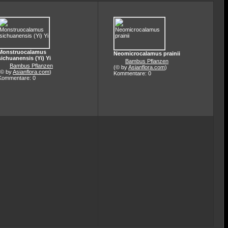
Monstruocalamus
Neomicrocalamus prainii
sichuanensis (Yi) Yi
Bambus Pflanzen
Bambus Pflanzen
(© by
Asianflora.com
)
(© by
Asianflora.com
)
Kommentare: 0
Kommentare: 0