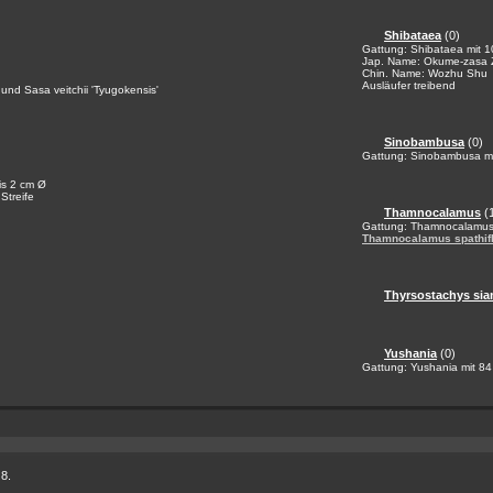
Shibataea
(0)
Gattung: Shibataea mit 1
Jap. Name: Okume-zasa 
Chin. Name: Wozhu Shu
Ausläufer treibend
und Sasa veitchii 'Tyugokensis'
Sinobambusa
(0)
Gattung: Sinobambusa mit
bis 2 cm Ø
Streife
Thamnocalamus
(
Gattung: Thamnocalamus 
Thamnocalamus spathif
Thyrsostachys si
Yushania
(0)
Gattung: Yushania mit 84
 8.