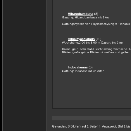
Hibanobambusa
(8)
Gattung: Hibanobambusa mit 1 Art
Gattungshybride von Phyllostachys nigra 'Henonis' 
Himalayacalamus
(10)
Wuchshöhe:2,00 bis 3,00 m (Japan: bis 5 m)
Halme: grün, sehr stabil, leicht schräg wachsend, 
Blätter: große grüne Blätter mit weißen und gelben 
Indocalamus
(5)
Gattung: Indosasa mit 35 Arten
Gefunden: 8 Bild(er) auf 1 Seite(n). Angezeigt: Bild 1 bis