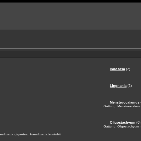
Indosasa
(2)
Lingnania
(1)
Menstruocalamus
Gattung: Menstruocalamus
Oligostachyum
(0)
Gattung: Oligostachyum m
,
undinaria gigantea
Arundinaria kunishii