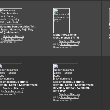
elocanna bambusoides Trin.
 Japan, Honshu, Fuji, May
08 (cultivated)
Monstruocalamus
Bambus Pflanzen
sichuanensis (Yi) Yi
© by
Asianflora.com
)
Bambus Pflanzen
ommentare: 0
(© by
Asianflora.com
)
Kommentare: 0
eosinocalamus affinis
Neosinocalamus affinis
endle) Keng f. f.flavidorivens
(Rendle) Keng f. f.flavidorivens
in China, Yunnan, Kunming,
Bambus Pflanzen
june 1999
© by
Asianflora.com
)
ommentare: 0
Bambus Pflanzen
(© by
Asianflora.com
)
Kommentare: 0