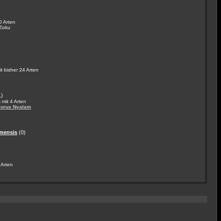
0 Arten
Zoku
 bisher 24 Arten
1)
mit 4 Arten
lorus Nyalam
amensis
(0)
 Arten