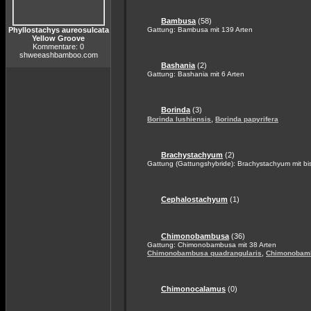
Bambusa
(58)
Phyllostachys aureosulcata
Gattung: Bambusa mit 139 Arten
Yellow Groove
Kommentare: 0
shweeashbamboo.com
Bashania
(2)
Gattung: Bashania mit 6 Arten
Borinda
(3)
,
Borinda lushiensis
Borinda papyrifera
Brachystachyum
(2)
Gattung (Gattungshybride): Brachystachyum mit bis
Cephalostachyum
(1)
Chimonobambusa
(36)
Gattung: Chimonobambusa mit 38 Arten
,
Chimonobambusa quadrangularis
Chimonobamb
Chimonocalamus
(0)