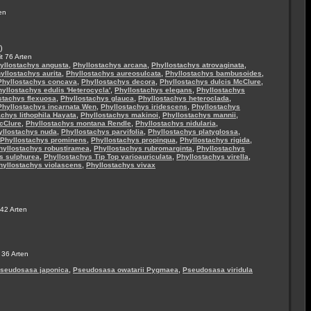
en
)
t 76 Arten
,
,
,
yllostachys angusta
Phyllostachys arcana
Phyllostachys atrovaginata
,
,
,
yllostachys aurita
Phyllostachys aureosulcata
Phyllostachys bambusoides
,
,
,
Phyllostachys concava
Phyllostachys decora
Phyllostachys dulcis McClure
,
,
yllostachys edulis 'Heterocycla'
Phyllostachys elegans
Phyllostachys
,
,
,
stachys flexuosa
Phyllostachys glauca
Phyllostachys heteroclada
,
,
Phyllostachys incarnata Wen
Phyllostachys iridescens
Phyllostachys
,
,
,
chys lithophila Hayata
Phyllostachys makinoi
Phyllostachys mannii
,
,
,
cClure
Phyllostachys montana Rendle
Phyllostachys nidularia
,
,
,
yllostachys nuda
Phyllostachys parvifolia
Phyllostachys platyglossa
,
,
,
Phyllostachys prominens
Phyllostachys propinqua
Phyllostachys rigida
,
,
hyllostachys robustiramea
Phyllostachys rubromarginta
Phyllostachys
,
,
,
s sulphurea
Phyllostachys Tip Top varioauriculata
Phyllostachys virella
,
hyllostachys violascens
Phyllostachys vivax
 42 Arten
 36 Arten
,
,
seudosasa japonica
Pseudosasa owatarii Pygmaea
Pseudosasa viridula