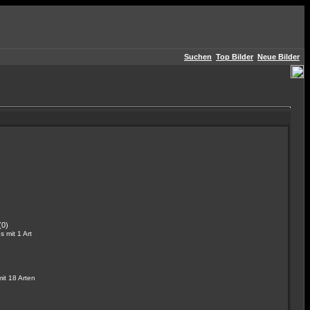
Suchen
Top Bilder
Neue Bilder
(0)
 mit 1 Art
it 18 Arten