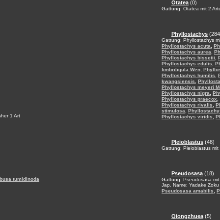
Otatea
(0)
Gattung: Otatea mit 2 Art
Phyllostachys
(284
Gattung: Phyllostachys mi
,
Phyllostachys acuta
Ph
,
Phyllostachys aurea
Ph
,
Phyllostachys bissetii
,
Phyllostachys edulis
Ph
,
fimbriligula Wen
Phyllo
,
Phyllostachys humilis
,
kwangsiensis
Phyllosta
Phyllostachys meyeri M
,
Phyllostachys nigra
Ph
,
Phyllostachys praecox
,
Phyllostachys rivalis
P
,
stimulosa
Phyllostachy
her 1 Art
,
Phyllostachys viridis
P
Pleioblastus
(48)
Gattung: Pleioblastus mit
Pseudosasa
(18)
usa tumidinoda
Gattung: Pseudosasa mit
Jap. Name: Yadake Zoku
,
Pseudosasa amabilis
P
Qiongzhuea
(5)