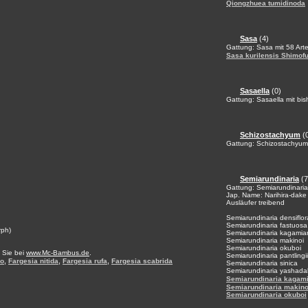
Qiongzhuea tumidinoda
Sasa
(4)
Gattung: Sasa mit 58 Art
Sasa kurilensis Shimofu
Sasaella
(0)
Gattung: Sasaella mit bis
Schizostachyum
(
Gattung: Schizostachyum 
Semiarundinaria
(7
Gattung: Semiarundinaria 
Jap. Name: Narihira-dake
Ausläufer treibend
Semiarundinaria densiflor
Semiarundinaria fastuosa
rph)
Semiarundinaria kagamia
Semiarundinaria makinoi
Semiarundinaria okuboi
 Sie bei
www.Mc-Bambus.de
.
Semiarundinaria pantlingii
,
,
,
bo
Fargesia nitida
Fargesia rufa
Fargesia scabrida
Semiarundinaria sinica
Semiarundinaria yashada
Semiarundinaria kagam
Semiarundinaria makino
Semiarundinaria okuboi