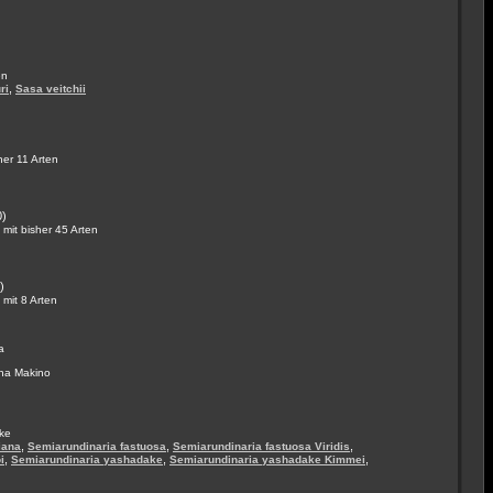
en
,
ri
Sasa veitchii
her 11 Arten
0)
mit bisher 45 Arten
)
mit 8 Arten
a
na Makino
ke
,
,
,
iana
Semiarundinaria fastuosa
Semiarundinaria fastuosa Viridis
,
,
,
i
Semiarundinaria yashadake
Semiarundinaria yashadake Kimmei