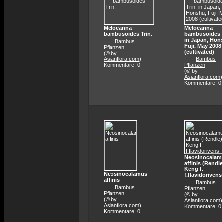
Melocanna
Melocanna
bambusoides Trin.
bambusoides T
in Japan, Hon
Bambus
Fuji, May 2008
Pflanzen
(cultivated)
(© by
Asianflora.com
)
Bambus
Kommentare: 0
Pflanzen
(© by
Asianflora.com
)
Kommentare: 0
Neosinocalam
affinis (Rendle
Keng f.
Neosinocalamus
f.flavidorivens
affinis
Bambus
Bambus
Pflanzen
Pflanzen
(© by
(© by
Asianflora.com
)
Asianflora.com
)
Kommentare: 0
Kommentare: 0