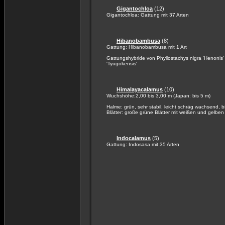
Gigantochloa
(12)
Gigantochloa: Gattung mit 37 Arten
Hibanobambusa
(8)
Gattung: Hibanobambusa mit 1 Art
Gattungshybride von Phyllostachys nigra 'Henonis' 
'Tyugokensis'
Himalayacalamus
(10)
Wuchshöhe:2,00 bis 3,00 m (Japan: bis 5 m)
Halme: grün, sehr stabil, leicht schräg wachsend, 
Blätter: große grüne Blätter mit weißen und gelben 
Indocalamus
(5)
Gattung: Indosasa mit 35 Arten