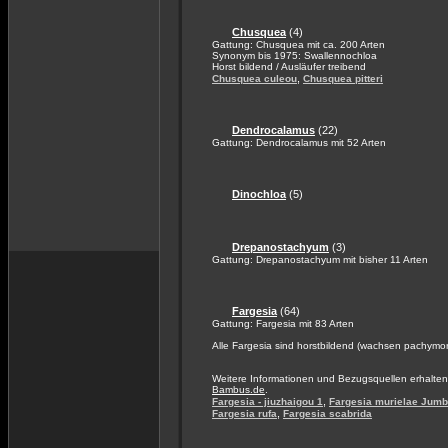
Chusquea
(4)
Gattung: Chusquea mit ca. 200 Arten
Synonym bis 1975: Swallennochloa
Horst bildend / Ausläufer treibend
,
Chusquea culeou
Chusquea pitteri
Dendrocalamus
(22)
Gattung: Dendrocalamus mit 52 Arten
Dinochloa
(5)
Drepanostachyum
(3)
Gattung: Drepanostachyum mit bisher 11 Arten
Fargesia
(64)
Gattung: Fargesia mit 83 Arten
Alle Fargesia sind horstbildend (wachsen pachymo
Weitere Informationen und Bezugsquellen erhalten
Bambus.de
.
,
Fargesia - jiuzhaigou 1
Fargesia murielae Jum
,
Fargesia rufa
Fargesia scabrida