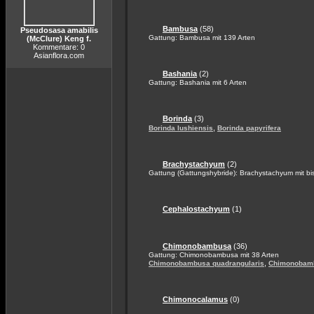
Bambusa
(58)
Pseudosasa amabilis
Gattung: Bambusa mit 139 Arten
(McClure) Keng f.
Kommentare: 0
Asianflora.com
Bashania
(2)
Gattung: Bashania mit 6 Arten
Borinda
(3)
,
Borinda lushiensis
Borinda papyrifera
Brachystachyum
(2)
Gattung (Gattungshybride): Brachystachyum mit bis
Cephalostachyum
(1)
Chimonobambusa
(36)
Gattung: Chimonobambusa mit 38 Arten
,
Chimonobambusa quadrangularis
Chimonobamb
Chimonocalamus
(0)