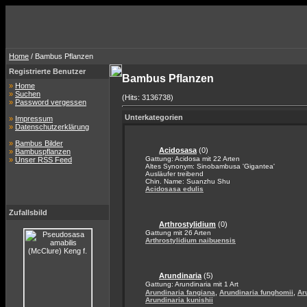
Home
/ Bambus Pflanzen
Registrierte Benutzer
Bambus Pflanzen
»
Home
»
Suchen
(Hits: 3136738)
»
Password vergessen
Unterkategorien
»
Impressum
»
Datenschutzerklärung
»
Bambus Bilder
Acidosasa
(0)
»
Bambuspflanzen
Gattung: Acidosa mit 22 Arten
»
Unser RSS Feed
Altes Synonym: Sinobambusa 'Gigantea'
Ausläufer treibend
Chin. Name: Suanzhu Shu
Acidosasa edulis
Zufallsbild
Arthrostylidium
(0)
Gattung mit 26 Arten
Arthrostylidium naibuensis
Arundinaria
(5)
Gattung: Arundinaria mit 1 Art
,
,
Arundinaria fangiana
Arundinaria funghomii
Ar
Arundinaria kunishii