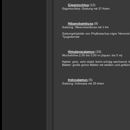
Gigantochloa
(12)
Gigantochloa: Gattung mit 37 Arten
Hibanobambusa
(8)
Gattung: Hibanobambusa mit 1 Art
Gattungshybride von Phyllostachys nigra 'Henonis'
'Tyugokensis'
Himalayacalamus
(10)
Wuchshöhe:2,00 bis 3,00 m (Japan: bis 5 m)
Halme: grün, sehr stabil, leicht schräg wachsend, 
Blätter: große grüne Blätter mit weißen und gelben
Indocalamus
(5)
Gattung: Indosasa mit 35 Arten