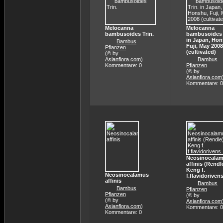
Melocanna
Melocanna
bambusoides Trin.
bambusoides 
in Japan, Hon
Bambus
Fuji, May 2008
Pflanzen
(cultivated)
(© by
Asianflora.com
)
Bambus
Kommentare: 0
Pflanzen
(© by
Asianflora.com
Kommentare: 0
Neosinocala
affinis (Rendl
Keng f.
Neosinocalamus
f.flavidoriven
affinis
Bambus
Bambus
Pflanzen
Pflanzen
(© by
(© by
Asianflora.com
Asianflora.com
)
Kommentare: 0
Kommentare: 0