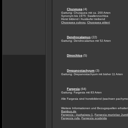
Chusquea
(4)
Gattung: Chusquea mit ca. 200 Arten
Synonym bis 1975: Swallennochloa
Horst bildend / Ausläufer treibend
,
Chusquea culeou
Chusquea pitteri
Dendrocalamus
(22)
Gattung: Dendrocalamus mit 52 Arten
Dinochloa
(5)
Drepanostachyum
(3)
Gattung: Drepanostachyum mit bisher 11 Arten
Fargesia
(64)
Gattung: Fargesia mit 83 Arten
Alle Fargesia sind horstbildend (wachsen pachymo
Weitere Informationen und Bezugsquellen erhalte
Bambus.de
.
,
Fargesia - jiuzhaigou 1
Fargesia murielae Jum
,
Fargesia rufa
Fargesia scabrida