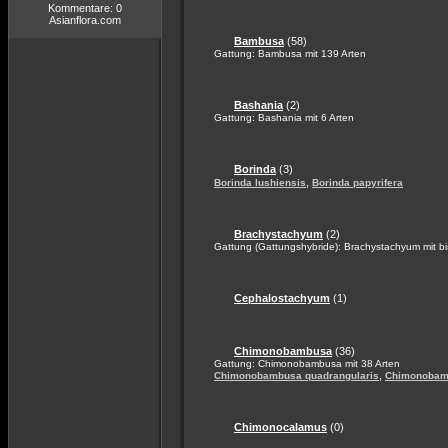
Kommentare: 0
Asianflora.com
Bambusa
(58)
Gattung: Bambusa mit 139 Arten
Bashania
(2)
Gattung: Bashania mit 6 Arten
Borinda
(3)
,
Borinda lushiensis
Borinda papyrifera
Brachystachyum
(2)
Gattung (Gattungshybride): Brachystachyum mit bi
Cephalostachyum
(1)
Chimonobambusa
(36)
Gattung: Chimonobambusa mit 38 Arten
,
Chimonobambusa quadrangularis
Chimonobam
Chimonocalamus
(0)