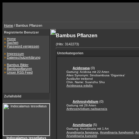
Home
/ Bambus Pflanzen
Registrierte Benutzer
Bambus Pflanzen
»
Home
»
Suchen
(Hits: 3142273)
»
Password vergessen
Unterkategorien
»
Impressum
»
Datenschutzerklärung
»
Bambus Bilder
Acidosasa
(0)
»
Bambuspflanzen
Gattung: Acidosa mit 22 Arten
»
Unser RSS Feed
Altes Synonym: Sinobambusa 'Gigantea'
Ausläufer treibend
Chin. Name: Suanzhu Shu
Acidosasa edulis
Zufallsbild
Arthrostylidium
(0)
Gattung mit 26 Arten
Arthrostylidium naibuensis
Arundinaria
(5)
Gattung: Arundinaria mit 1 Art
,
,
Arundinaria fangiana
Arundinaria funghomii
Ar
Arundinaria kunishii
Indocalamus tessellatus