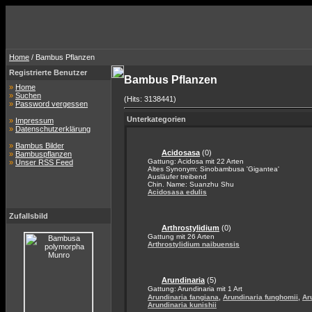
Home
/ Bambus Pflanzen
Registrierte Benutzer
Bambus Pflanzen
»
Home
»
Suchen
(Hits: 3138441)
»
Password vergessen
Unterkategorien
»
Impressum
»
Datenschutzerklärung
»
Bambus Bilder
Acidosasa
(0)
»
Bambuspflanzen
Gattung: Acidosa mit 22 Arten
»
Unser RSS Feed
Altes Synonym: Sinobambusa 'Gigantea'
Ausläufer treibend
Chin. Name: Suanzhu Shu
Acidosasa edulis
Zufallsbild
Arthrostylidium
(0)
Gattung mit 26 Arten
Arthrostylidium naibuensis
Arundinaria
(5)
Gattung: Arundinaria mit 1 Art
,
,
Arundinaria fangiana
Arundinaria funghomii
Ar
Arundinaria kunishii