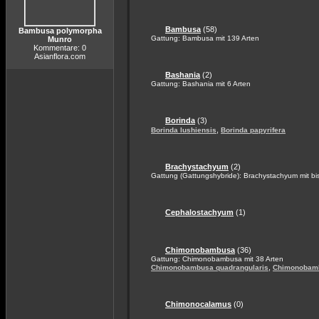
Bambusa
(58)
Bambusa polymorpha
Gattung: Bambusa mit 139 Arten
Munro
Kommentare: 0
Asianflora.com
Bashania
(2)
Gattung: Bashania mit 6 Arten
Borinda
(3)
,
Borinda lushiensis
Borinda papyrifera
Brachystachyum
(2)
Gattung (Gattungshybride): Brachystachyum mit bis
Cephalostachyum
(1)
Chimonobambusa
(36)
Gattung: Chimonobambusa mit 38 Arten
,
Chimonobambusa quadrangularis
Chimonobamb
Chimonocalamus
(0)