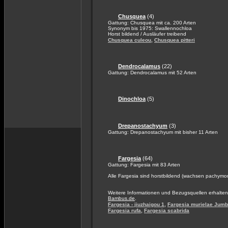
Chusquea
(4)
Gattung: Chusquea mit ca. 200 Arten
Synonym bis 1975: Swallennochloa
Horst bildend / Ausläufer treibend
,
Chusquea culeou
Chusquea pitteri
Dendrocalamus
(22)
Gattung: Dendrocalamus mit 52 Arten
Dinochloa
(5)
Drepanostachyum
(3)
Gattung: Drepanostachyum mit bisher 11 Arten
Fargesia
(64)
Gattung: Fargesia mit 83 Arten
Alle Fargesia sind horstbildend (wachsen pachymo
Weitere Informationen und Bezugsquellen erhalten
Bambus.de
.
,
Fargesia - jiuzhaigou 1
Fargesia murielae Jum
,
Fargesia rufa
Fargesia scabrida