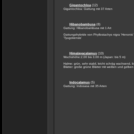
Gigantochloa
(12)
Gigantochloa: Gattung mit 37 Arten
Hibanobambusa
(8)
Gattung: Hibanobambusa mit 1 Art
Gattungshybride von Phyllostachys nigra 'Henonis' 
'Tyugokensis'
Himalayacalamus
(10)
Wuchshöhe:2,00 bis 3,00 m (Japan: bis 5 m)
Halme: grün, sehr stabil, leicht schräg wachsend, 
Blätter: große grüne Blätter mit weißen und gelben 
Indocalamus
(5)
Gattung: Indosasa mit 35 Arten