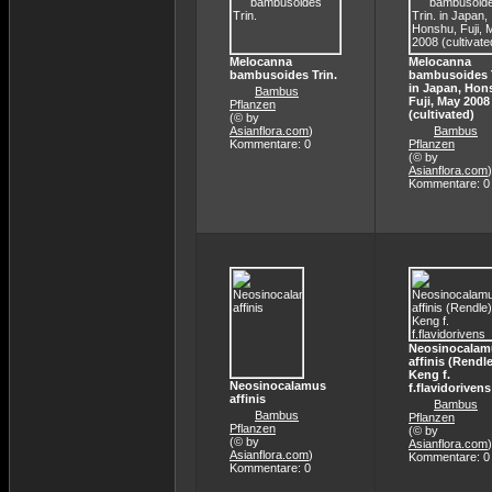
Melocanna
Melocanna
bambusoides Trin.
bambusoides T
in Japan, Hon
Bambus
Fuji, May 2008
Pflanzen
(cultivated)
(© by
Asianflora.com
)
Bambus
Kommentare: 0
Pflanzen
(© by
Asianflora.com
)
Kommentare: 0
Neosinocalam
affinis (Rendle
Keng f.
Neosinocalamus
f.flavidorivens
affinis
Bambus
Bambus
Pflanzen
Pflanzen
(© by
(© by
Asianflora.com
)
Asianflora.com
)
Kommentare: 0
Kommentare: 0