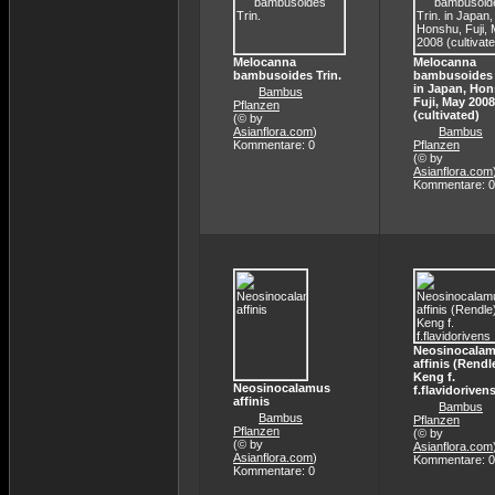
Melocanna
Melocanna
bambusoides Trin.
bambusoides 
in Japan, Hon
Bambus
Fuji, May 2008
Pflanzen
(cultivated)
(© by
Asianflora.com
)
Bambus
Kommentare: 0
Pflanzen
(© by
Asianflora.com
Kommentare: 0
Neosinocala
affinis (Rendl
Keng f.
Neosinocalamus
f.flavidoriven
affinis
Bambus
Bambus
Pflanzen
Pflanzen
(© by
(© by
Asianflora.com
Asianflora.com
)
Kommentare: 0
Kommentare: 0