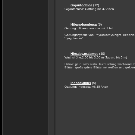
Gigantochloa
(12)
Gigantochloa: Gattung mit 37 Arten
Hibanobambusa
(8)
Gattung: Hibanobambusa mit 1 Art
Gattungshybride von Phyllostachys nigra 'Henonis'
'Tyugokensis'
Himalayacalamus
(10)
Wuchshöhe:2,00 bis 3,00 m (Japan: bis 5 m)
Halme: grün, sehr stabil, leicht schräg wachsend, 
Blätter: große grüne Blätter mit weißen und gelben
Indocalamus
(5)
Gattung: Indosasa mit 35 Arten