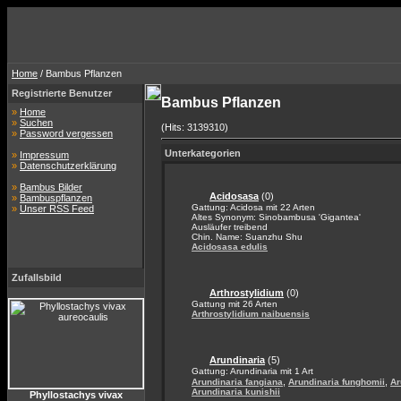
Home
/ Bambus Pflanzen
Registrierte Benutzer
Bambus Pflanzen
»
Home
»
Suchen
(Hits: 3139310)
»
Password vergessen
Unterkategorien
»
Impressum
»
Datenschutzerklärung
»
Bambus Bilder
Acidosasa
(0)
»
Bambuspflanzen
Gattung: Acidosa mit 22 Arten
»
Unser RSS Feed
Altes Synonym: Sinobambusa 'Gigantea'
Ausläufer treibend
Chin. Name: Suanzhu Shu
Acidosasa edulis
Zufallsbild
Arthrostylidium
(0)
Gattung mit 26 Arten
Arthrostylidium naibuensis
Arundinaria
(5)
Gattung: Arundinaria mit 1 Art
,
,
Arundinaria fangiana
Arundinaria funghomii
Ar
Arundinaria kunishii
Phyllostachys vivax