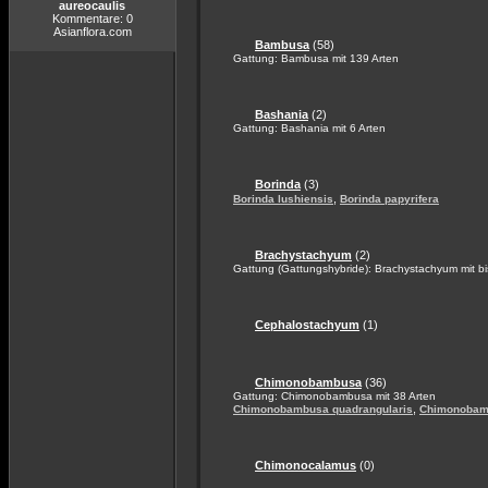
aureocaulis
Kommentare: 0
Asianflora.com
Bambusa
(58)
Gattung: Bambusa mit 139 Arten
Bashania
(2)
Gattung: Bashania mit 6 Arten
Borinda
(3)
,
Borinda lushiensis
Borinda papyrifera
Brachystachyum
(2)
Gattung (Gattungshybride): Brachystachyum mit bi
Cephalostachyum
(1)
Chimonobambusa
(36)
Gattung: Chimonobambusa mit 38 Arten
,
Chimonobambusa quadrangularis
Chimonobam
Chimonocalamus
(0)