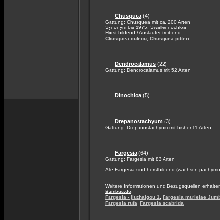
Chusquea
(4)
Gattung: Chusquea mit ca. 200 Arten
Synonym bis 1975: Swallennochloa
Horst bildend / Ausläufer treibend
,
Chusquea culeou
Chusquea pitteri
Dendrocalamus
(22)
Gattung: Dendrocalamus mit 52 Arten
Dinochloa
(5)
Drepanostachyum
(3)
Gattung: Drepanostachyum mit bisher 11 Arten
Fargesia
(64)
Gattung: Fargesia mit 83 Arten
Alle Fargesia sind horstbildend (wachsen pachymo
Weitere Informationen und Bezugsquellen erhalte
Bambus.de
.
,
Fargesia - jiuzhaigou 1
Fargesia murielae Jum
,
Fargesia rufa
Fargesia scabrida