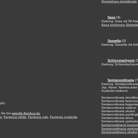
Qiongzhuea tumidinoda
Sasa
(4)
Gattung: Sasa mit 58 Art
Sasa kurilensis Shimofu
Sasaella
(0)
Gattung: Sasaella mit bis
Schizostachyum
(
Gattung: Schizostachyum 
Semiarundinaria
(7
Gattung: Semiarundinaria 
Jap. Name: Narihira-dake
Ausläufer treibend
Semiarundinaria densiflor
Semiarundinaria fastuosa
rph)
Semiarundinaria kagamia
Semiarundinaria makinoi
Semiarundinaria okuboi
 Sie bei
www.Mc-Bambus.de
.
Semiarundinaria pantlingii
,
,
,
bo
Fargesia nitida
Fargesia rufa
Fargesia scabrida
Semiarundinaria sinica
Semiarundinaria yashada
Semiarundinaria kagam
Semiarundinaria makino
Semiarundinaria okuboi