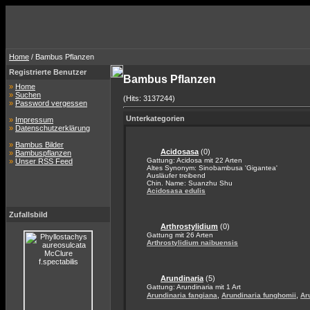
Home
/ Bambus Pflanzen
Registrierte Benutzer
Bambus Pflanzen
»
Home
»
Suchen
(Hits: 3137244)
»
Password vergessen
Unterkategorien
»
Impressum
»
Datenschutzerklärung
»
Bambus Bilder
Acidosasa
(0)
»
Bambuspflanzen
Gattung: Acidosa mit 22 Arten
»
Unser RSS Feed
Altes Synonym: Sinobambusa 'Gigantea'
Ausläufer treibend
Chin. Name: Suanzhu Shu
Acidosasa edulis
Zufallsbild
Arthrostylidium
(0)
Gattung mit 26 Arten
Arthrostylidium naibuensis
Arundinaria
(5)
Gattung: Arundinaria mit 1 Art
,
,
Arundinaria fangiana
Arundinaria funghomii
Ar