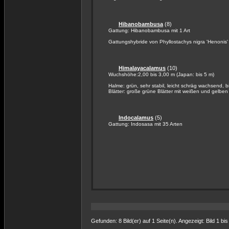
Hibanobambusa
(8)
Gattung: Hibanobambusa mit 1 Art
Gattungshybride von Phyllostachys nigra 'Henonis' 
Himalayacalamus
(10)
Wuchshöhe:2,00 bis 3,00 m (Japan: bis 5 m)
Halme: grün, sehr stabil, leicht schräg wachsend, 
Blätter: große grüne Blätter mit weißen und gelben 
Indocalamus
(5)
Gattung: Indosasa mit 35 Arten
Gefunden: 8 Bild(er) auf 1 Seite(n). Angezeigt: Bild 1 bis