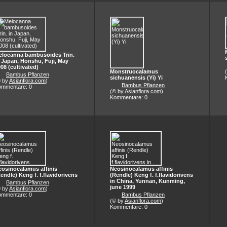
elocanna bambusoides Trin.
 Japan, Honshu, Fuji, May
08 (cultivated)
Monstruocalamus
Bambus Pflanzen
sichuanensis (Yi) Yi
© by
Asianflora.com
)
Bambus Pflanzen
ommentare: 0
(© by
Asianflora.com
)
Kommentare: 0
eosinocalamus affinis
Neosinocalamus affinis
endle) Keng f. f.flavidorivens
(Rendle) Keng f. f.flavidorivens
in China, Yunnan, Kunming,
Bambus Pflanzen
june 1999
© by
Asianflora.com
)
ommentare: 0
Bambus Pflanzen
(© by
Asianflora.com
)
Kommentare: 0