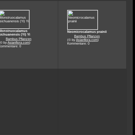
Monstruocalamus
Neomicrocalamus prainii
sichuanensis (Yi) Yi
Bambus Pflanzen
Bambus Pflanzen
(© by
Asianflora.com
)
(© by
Asianflora.com
)
Kommentare: 0
Kommentare: 0