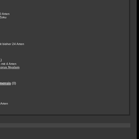
0 Arten
Zoku
 bisher 24 Arten
1)
mit 4 Arten
lorus Nyalam
amensis
(0)
 Arten