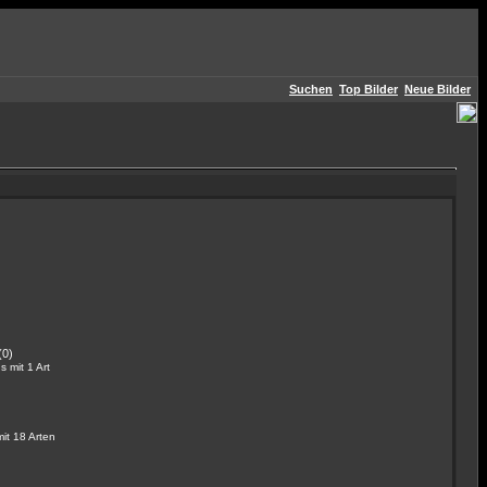
Suchen
Top Bilder
Neue Bilder
(0)
 mit 1 Art
it 18 Arten