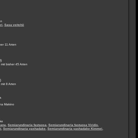
en
,
ri
Sasa veitchii
her 11 Arten
0)
mit bisher 45 Arten
)
mit 8 Arten
a
na Makino
ke
,
,
,
iana
Semiarundinaria fastuosa
Semiarundinaria fastuosa Viridis
,
,
,
i
Semiarundinaria yashadake
Semiarundinaria yashadake Kimmei