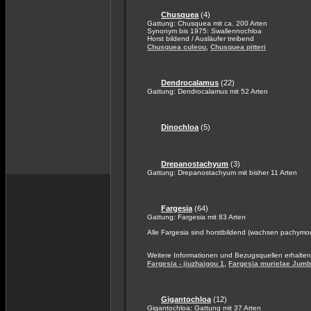
Chusquea
(4)
Gattung: Chusquea mit ca. 200 Arten
Synonym bis 1975: Swallennochloa
Horst bildend / Ausläufer treibend
,
Chusquea culeou
Chusquea pitteri
Dendrocalamus
(22)
Gattung: Dendrocalamus mit 52 Arten
Dinochloa
(5)
Drepanostachyum
(3)
Gattung: Drepanostachyum mit bisher 11 Arten
Fargesia
(64)
Gattung: Fargesia mit 83 Arten
Alle Fargesia sind horstbildend (wachsen pachymo
Weitere Informationen und Bezugsquellen erhalten
,
Fargesia - jiuzhaigou 1
Fargesia murielae Jum
Gigantochloa
(12)
Gigantochloa: Gattung mit 37 Arten