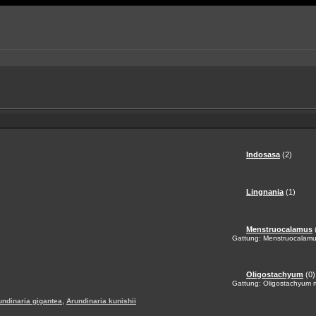
Indosasa
(2)
Lingnania
(1)
Menstruocalamus
Gattung: Menstruocalamus
Oligostachyum
(0)
Gattung: Oligostachyum m
,
undinaria gigantea
Arundinaria kunishii