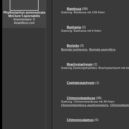
Bambusa
(58)
Phyllostachys aureosulcata
Gattung: Bambusa mit 139 Arten
McClure f.spectabilis
Kommentare: 0
Asianflora.com
Bashania
(2)
Gattung: Bashania mit 6 Arten
Borinda
(3)
,
Borinda lushiensis
Borinda papyrifera
Brachystachyum
(2)
Gattung (Gattungshybride): Brachystachyum mit bis
Cephalostachyum
(1)
Chimonobambusa
(36)
Gattung: Chimonobambusa mit 38 Arten
,
Chimonobambusa quadrangularis
Chimonobamb
Chimonocalamus
(0)