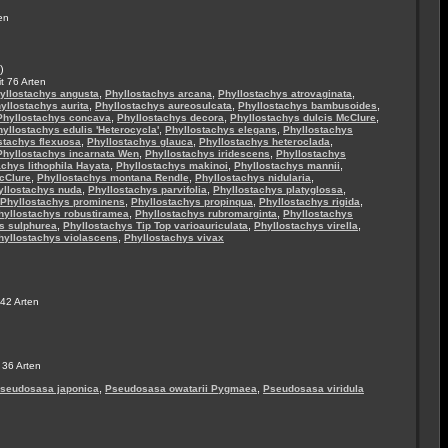
en
)
t 76 Arten
,
,
,
yllostachys angusta
Phyllostachys arcana
Phyllostachys atrovaginata
,
,
,
yllostachys aurita
Phyllostachys aureosulcata
Phyllostachys bambusoides
,
,
,
Phyllostachys concava
Phyllostachys decora
Phyllostachys dulcis McClure
,
,
yllostachys edulis 'Heterocycla'
Phyllostachys elegans
Phyllostachys
,
,
,
stachys flexuosa
Phyllostachys glauca
Phyllostachys heteroclada
,
,
Phyllostachys incarnata Wen
Phyllostachys iridescens
Phyllostachys
,
,
,
chys lithophila Hayata
Phyllostachys makinoi
Phyllostachys mannii
,
,
,
cClure
Phyllostachys montana Rendle
Phyllostachys nidularia
,
,
,
yllostachys nuda
Phyllostachys parvifolia
Phyllostachys platyglossa
,
,
,
Phyllostachys prominens
Phyllostachys propinqua
Phyllostachys rigida
,
,
hyllostachys robustiramea
Phyllostachys rubromarginta
Phyllostachys
,
,
,
s sulphurea
Phyllostachys Tip Top varioauriculata
Phyllostachys virella
,
hyllostachys violascens
Phyllostachys vivax
 42 Arten
 36 Arten
,
,
seudosasa japonica
Pseudosasa owatarii Pygmaea
Pseudosasa viridula