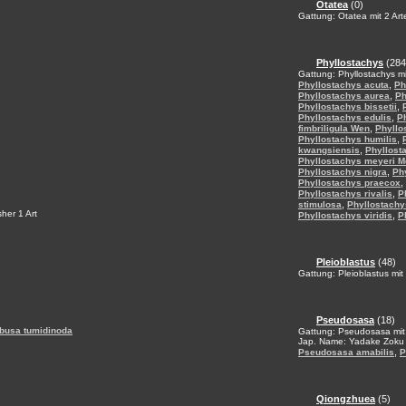
Otatea
(0)
Gattung: Otatea mit 2 Art
Phyllostachys
(284
Gattung: Phyllostachys mi
,
Phyllostachys acuta
Ph
,
Phyllostachys aurea
Ph
,
Phyllostachys bissetii
,
Phyllostachys edulis
Ph
,
fimbriligula Wen
Phyllo
,
Phyllostachys humilis
,
kwangsiensis
Phyllosta
Phyllostachys meyeri M
,
Phyllostachys nigra
Ph
,
Phyllostachys praecox
,
Phyllostachys rivalis
P
,
stimulosa
Phyllostachy
her 1 Art
,
Phyllostachys viridis
P
Pleioblastus
(48)
Gattung: Pleioblastus mit
Pseudosasa
(18)
usa tumidinoda
Gattung: Pseudosasa mit
Jap. Name: Yadake Zoku
,
Pseudosasa amabilis
P
Qiongzhuea
(5)