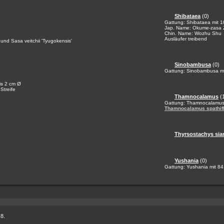
Shibataea
(0)
Gattung: Shibataea mit 1
Jap. Name: Okume-zasa 
Chin. Name: Wozhu Shu
Ausläufer treibend
und Sasa veitchii 'Tyugokensis'
Sinobambusa
(0)
Gattung: Sinobambusa mit
bis 2 cm Ø
Streife
Thamnocalamus
(
Gattung: Thamnocalamus 
Thamnocalamus spathif
Thyrsostachys si
Yushania
(0)
Gattung: Yushania mit 84
 8.