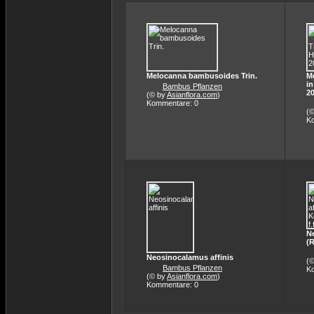
Melocanna bambusoides Trin.
M
in
Bambus Pflanzen
20
(© by
Asianflora.com
)
Kommentare: 0
(
K
N
(R
Neosinocalamus affinis
(
Bambus Pflanzen
K
(© by
Asianflora.com
)
Kommentare: 0