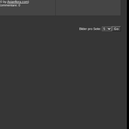
(© by
Asianflora.com
)
Kommentare: 0
Bilder pro Seite: