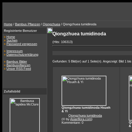
Home
/
Bambus Pflanzen
/
Qiongzhuea
/ Qiongzhuea tumidinoda
Registrierte Benutzer
Qiongzhuea tumidinoda
»
Home
»
Suchen
(Hits: 106313)
»
Password vergessen
»
Impressum
»
Datenschutzerklärung
Gefunden: 5 Bild(er) auf 1 Seite(n). Angezeigt: Bild 1 bis
»
Bambus Bilder
»
Bambuspflanzen
»
Unser RSS Feed
Zufallsbild
Qiongzhuea tumidinoda Hsueh
& Yi
Qiongzhuea tumidinoda
(© by
Asianflora.com
)
Q
Kommentare: 0
& 