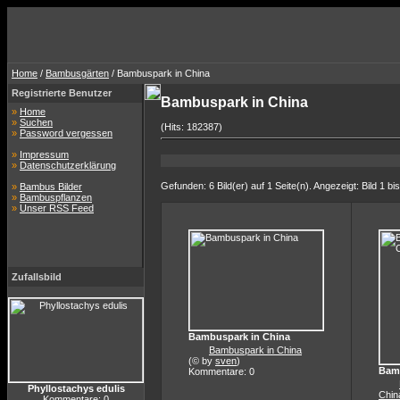
Home
/
Bambusgärten
/ Bambuspark in China
Registrierte Benutzer
Bambuspark in China
»
Home
»
Suchen
(Hits: 182387)
»
Password vergessen
»
Impressum
»
Datenschutzerklärung
Gefunden: 6 Bild(er) auf 1 Seite(n). Angezeigt: Bild 1 bis
»
Bambus Bilder
»
Bambuspflanzen
»
Unser RSS Feed
Zufallsbild
Bambuspark in China
Bambuspark in China
(© by
sven
)
Bamb
Kommentare: 0
Phyllostachys edulis
Chin
Kommentare: 0