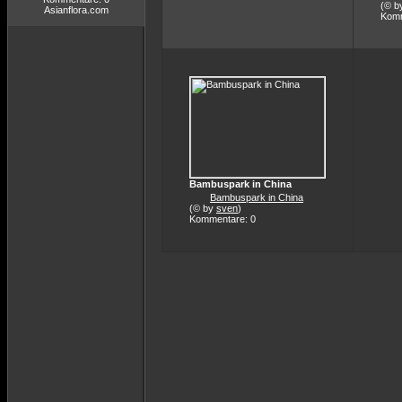
(© b
Asianflora.com
Komm
Bambuspark in China
Bambuspark in China
(© by
sven
)
Kommentare: 0