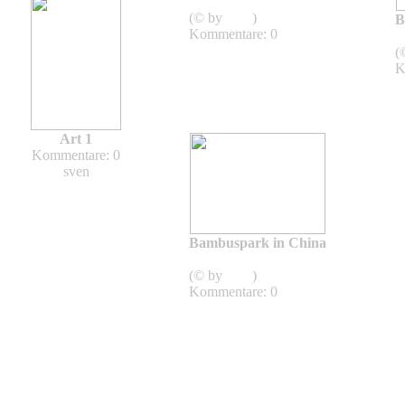
Bambuspark in China
(© by
sven
)
B
Kommentare: 0
(
K
Art 1
Kommentare: 0
sven
Bambuspark in China
Bambuspark in China
(© by
sven
)
Kommentare: 0