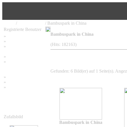
Home
/
Bambusgärten
/ Bambuspark in China
Registrierte Benutzer
Bambuspark in China
»
Home
»
Suchen
(Hits: 182163)
»
Password vergessen
»
Impressum
»
Datenschutzerklärung
Gefunden: 6 Bild(er) auf 1 Seite(n). Angeze
»
Bambus Bilder
»
Bambuspflanzen
»
Unser RSS Feed
Zufallsbild
Bambuspark in China