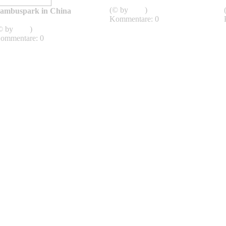
Bambuspark in China
(© by
sven
)
ambuspark in China
Kommentare: 0
Bambuspark in China
© by
sven
)
ommentare: 0