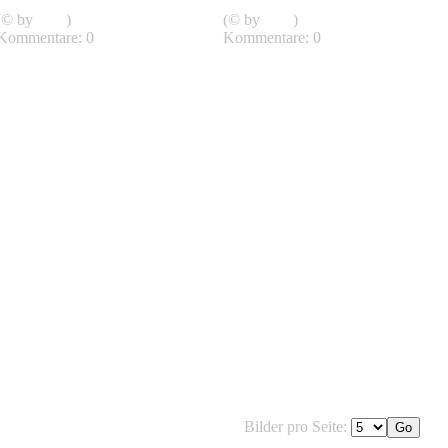
Bambuspark in China
Bambuspark in China
(© by
sven
)
(© by
sven
)
Kommentare: 0
Kommentare: 0
Bilder pro Seite: