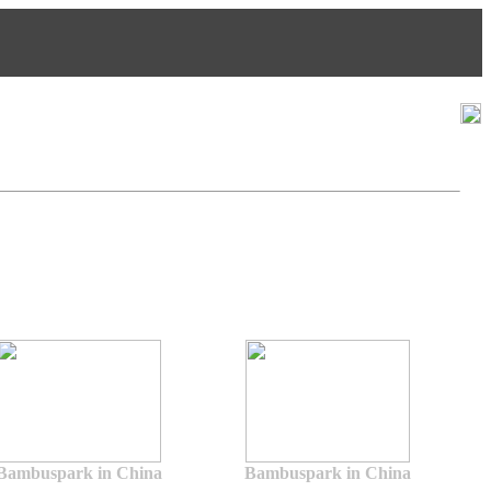
Suchen
Top Bilder
Neue Bilder
Bambuspark in China
Bambuspark in China