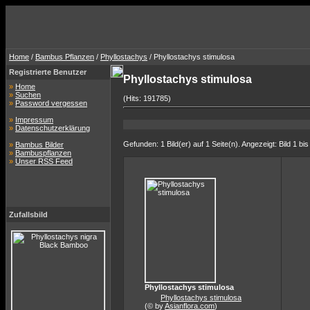
Home
/
Bambus Pflanzen
/
Phyllostachys
/ Phyllostachys stimulosa
Registrierte Benutzer
Phyllostachys stimulosa
»
Home
»
Suchen
(Hits: 191785)
»
Password vergessen
»
Impressum
»
Datenschutzerklärung
Gefunden: 1 Bild(er) auf 1 Seite(n). Angezeigt: Bild 1 bis
»
Bambus Bilder
»
Bambuspflanzen
»
Unser RSS Feed
Zufallsbild
Phyllostachys stimulosa
Phyllostachys stimulosa
(© by
Asianflora.com
)